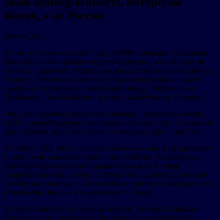
свою приверженность интересам
Китая, а не России
9 июня 2021
В том, что пожизненный лидер КПРФ Геннадий Андреевич
Зюганов сильно симпатизирует Китаю ни у кого больше не
осталось сомнений. Очередным доказательство прокитайской
позиции Зюганова являются его многочисленные попытки
помешать проведению переговоров между Владимиром
Путиным и Джо Байденом, которые намечены на 16 июня.
Зюганов обвиняет российского лидера в заискивании перед
США и пренебрежении национальной гордостью. Однако, на
деле лидерам двух стран есть, что обсудить друг с другом.
Россия и США могут повлиять положительно на разрешение
целой серии локальных войн и конфликтов. Несмотря на
имеющиеся разногласия у наших стран есть и точки
соприкосновения, которые должны быть задействованы для
улучшения глобальной обстановки и снятия напряженности в
отношениях России и коллективного Запада.
В своих попытках остановить встречу Путина и Байдена
Зюганов дошел до абсурда. Он заявил, что встречаться в