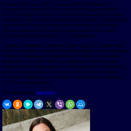
Женеве это плохая идея, так как именно там впервые
встретились Горбачев и Буш старший, которые развалили
СССР. А виллу Fleurd’eau, на которой проходила их встреча,
Зюганов и вовсе назвал несчастливой. Правда, встретиться на
этой вилле у Путина и Байдена не получится, так как она
сейчас принадлежит Китаю, который скупает не только
иностранную недвижимость, но и политиков.
Энтузиаст китайского влияния делает вид, что «забыл» как в
1991 году именно Геннадий Зюганов убеждал и даже требовал
от депутатов фракции «Коммунисты России» голосовать в
Верховном Совете РСФСР за ратификацию Беловежских
соглашений по ликвидации СССР. Коммунисты в 1991 были
крупнейшей фракцией, и если бы не странный поступок
Геннадия Андреевича, то никакие «соглашения» по развалу
СССР не состоялись бы.
По информации
mos.news