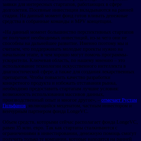
заявки для интересных стартапов, работающих в сфере
долголетия. Посевные инвестиции вкладываются на ранней
стадии. На данный момент фонд готов вливать денежные
средства в собранные команды и MPV концепции.
«На данный момент большинство перспективных стартапов
не получают необходимых инвестиций, из-за чего они не
способны на дальнейшее развитие. Именно поэтому мы и
считаем, что поддерживать молодые проекты нужно на
начальном этапе, в чем хорошо могут помочь программы-
ускорители. Ключевая область, по нашему мнению – это
использование технологии искусственного интеллекта в
диагностической сфере, а также для создания лекарственных
препаратов. Чтобы повысить качество разработки
конкретного продукта и избежать отставания рынка,
необходимо предоставить стартапам лучшие условия:
возможность использования массивов данных,
производственный опыт и многое другое», –
отмечает Рустам
Гильфанов
, являющийся меценатом, частным инвестором и
венчурным партнером фонда LongeVC.
Объем средств, которыми сейчас располагает фонда LongeVC,
равен 35 млн. евро. Так как стартапы сталкиваются с
ограничениями в инвестировании, денежную помощь смогут
получить только те компании, которые находятся на ранней