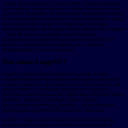
стадии. Инвестиционная группа уделяет большое внимание
тем командам, которые работают в сферах биотехнологии и
долголетия. Консультанты, обладающие экспертным мнением
и высоким профессионализмом, уже присоединились к фонду.
На данный момент LongeVC сотрудничает с автором,
написавшим более 290 научных публикаций на тему старения
– Обри Де Греем, популярным геронтологом из
Кембриджского университета, основателем компании по
борьбе со старением Deep Longevity, Inc. – Алексом
Жаворонковым и многими другими.
Что такое LongeVC?
LongeVC является инвестиционной группой, которая
специализируется на венчурных инвестициях, содействии и
помощи стартапам в сфере долголетия и биотехнологий. На
данный момент с компанией сотрудничает Longenesis –
инструмент для исследований в сфере биотехнологий, Insilico
Medicine – всемирно известный лидер в области
искусственного интеллекта, Basepaws – первая компания,
занимающаяся анализом ДНК домашних животных.
LongeVC создала первый в мире инвестиционный фонд,
направленный на сферу долголетия и биотехнологии, и