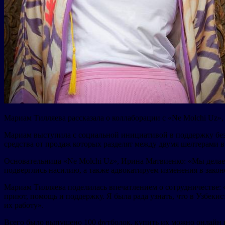
Мариам Тилляева рассказала о коллаборации с «Ne Molchi Uz»,
Мариам выступила с социальной инициативой в поддержку без
средства от продаж которых разделят между двумя шелтерами в
Основательница «Ne Molchi Uz», Ирина Матвиенко: «Мы делае
подверглись насилию, а также адвокатируем изменения в закон
Мариам Тилляева поделилась впечатлением о сотрудничестве: «
приют, помощь и поддержку. Я была рада узнать, что в Узбек
их работу».
Всего было выпущено 100 футболок, купить их можно онлайн из