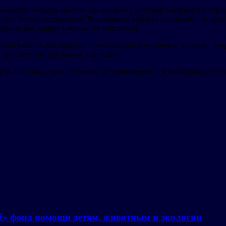
азводом четырех мостов: Дворцового, который соединяет с горо
ра – Большеохтинского. Вы сможете увидеть красивейший архи
торическое здание Смольного института.
я прогулка «Алые паруса» – это грандиозное ночное зрелище, по
е бригантины под алыми парусами.
ута или вида судна, но также от дней недели – в выходные и го
й» фонд помощи детям, животным и экологии