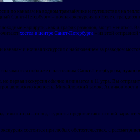
рсии по каналам на водном трамвайчике и путешествия на теплох
дный Санкт-Петербург» – ночная экскурсия по Неве с грандиозн
плоходные маршруты, как и график разводов, могут меняться. В
дпочитают
хостел в центре Санкт-Петербурга
– из этой отправной
и каналам и ночная экскурсия с наблюдением за разводом мостов
ознакомиться поближе с настоящим Санкт-Петербургом, нужно в
 но первая экскурсия обычно начинается в 11 утра. Вы отправите
тропавловскую крепость, Михайловский замок, Аничков мост и 
да или катера – иногда туристы предпочитают второй вариант, 
кскурсия состоится при любых обстоятельствах, а рассматриват