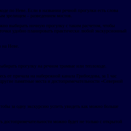
оде по Неве. Если в названии речной прогулки есть слова
ым зрелищем – разведением мостов.
ажно выбирать ночную прогулку с таким расчетом, чтобы
 точки удобно планировать практически любой экскурсионный
 на Неве.
ыбирать прогулку на речном трамвае или теплоходе.
сь от причала на набережной канала Грибоедова, за 1 час
другие памятные места и достопримечательности «Северной
чтобы за одну экскурсию успеть увидеть как можно больше
ь достопримечательности можно будет не только с открытой