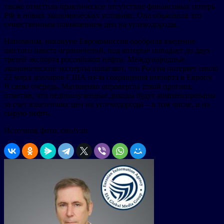
также отметила практическое отсутствие финансовых потерь
РФ в новых экономических условиях. Она объяснила это
существенным повышением цен на углеводороды.
Напомним, накануне Еврокомиссия одобрила введение
шестого пакета ограничений, под которые попадает до двух
третей экспорта российской нефти. Международные
экономические эксперты полагают, что Россия потеряет около
22 млрд долларов США из-за сокращения импорта в Европу.
В свою очередь, Матвиенко опровергла такой прогноз,
отметив, что недополученные доходы будут компенсированы
за счет взлетевших цен на углеводороды – в том числе, и на
сырую нефть.
Источник фото: csn-tv.ru