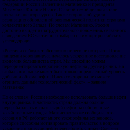
Федерации России Валентины Матвиенко и президента
Мозамбика Филипе Ньюси. Главной темой диалога стали
поставки энергоресурсов. Также стороны обсудили
реализацию обновленной экономической политики странами
коллективного Запада. По словам Матвиенко, Россия
достойно выйдет из затруднительного положения, связанного
с введением ЕС частичного эмбарго на импорт российских
углеводородов.
«Россия и ее бюджет абсолютно ничего не потеряют. После
пандемии коронавируса началось ускоренное восстановление
экономик большинства стран. Мы спокойно можем
переориентировать европейскую нефть на другие рынки. На
глобальном рынке может быть только определенный уровень
добычи и объема нефти. Никто со стороны не сможет
отрицать данный технологический факт», – заявила
Матвиенко.
По ее словам, России необходимо использовать больше нефти
внутри рынка. В частности, страна должна больше
перерабатывать и гнать сырой нефти на собственные
хозяйственные нужды. Матвиенко также сообщила, что
сегодня в РФ работает много узкопрофильных заводов,
которые способны мотивировать правительство в вопросе
ускорения процессов нефтепереработки. Спикер Совфеда