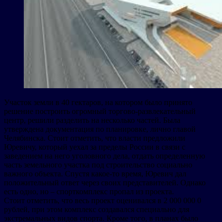
Участок земли в 40 гектаров, на котором было принято
решение построить огромный торгово-развлекательный
центр, решили разделить на несколько частей. Была
утверждена документация по планировке, лично главой
Челябинска. Стоит отметить, что власти предложили
Юревичу, который уехал за пределы России в связи с
заведением на него уголовного дела, отдать определенную
часть земельного участка под строительство социально
важного объекта. Спустя какое-то время, Юревич дал
положительный ответ через своих представителей. Однако
есть одно, но – спорткомплекс пропал из проекта.
Стоит отметить, что весь проект оценивался в 2 000 000 0
рублей, при этом комплекс создавался специально для
экстремальных видов спорта. Кроме того, в планах было