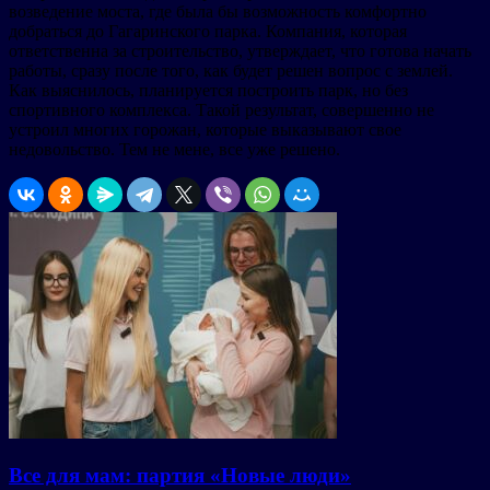
возведение моста, где была бы возможность комфортно
добраться до Гагаринского парка. Компания, которая
ответственна за строительство, утверждает, что готова начать
работы, сразу после того, как будет решен вопрос с землей.
Как выяснилось, планируется построить парк, но без
спортивного комплекса. Такой результат, совершенно не
устроил многих горожан, которые выказывают свое
недовольство. Тем не мене, все уже решено.
Все для мам: партия «Новые люди»