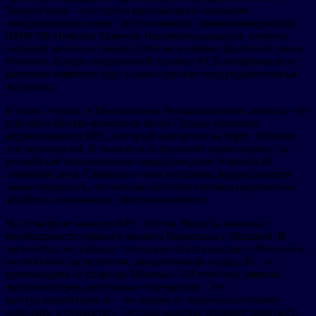
Черном море – это грубая провокация и попрание
международных норм. Об этом заявил главнокомандующий
ВМФ РФ Николай Евменов.Напомним,накануне эсминец
нарушил морскую границу России в районе крымского мыса
Фиолент. Катера пограничной службы ФСБ потребовали от
капитана изменить курс и даже сделали предупредительные
выстрелы.
В свою очередь, в Минобороны Великобритании заявили, что
стрельбы вблизи корабля не было. Однако репортаж
корреспондента BBC, который находился на борту Defender,
это опровергает. В сюжете есть фрагмент переговоров, где
российские пограничники предупреждают эсминец об
открытии огня. Слышны и сами выстрелы. Корреспондент
также поделился, что экипаж Defender готовил вооружение
корабля к возможному боестолкновению.
На этом фоне канцлер ФРГ Ангела Меркель заявила о
необходимости прямого диалога Евросоюза с Москвой. В
частности, она сказала, что нужно искать контакт с Россией и
российским президентом, раскритиковав подход ЕС «к
провокациям со стороны Москвы». Об этом она заявила,
выступая перед депутатами в бундестаге. Это
выступлениеМеркель – последнее ее правительственное
заявление в бундестаге. Осенью канцлер покинет свой пост.