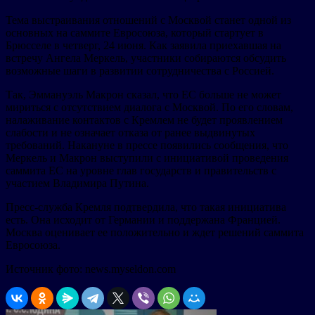
Тема выстраивания отношений с Москвой станет одной из
основных на саммите Евросоюза, который стартует в
Брюсселе в четверг, 24 июня. Как заявила приехавшая на
встречу Ангела Меркель, участники собираются обсудить
возможные шаги в развитии сотрудничества с Россией.
Так, Эммануэль Макрон сказал, что ЕС больше не может
мириться с отсутствием диалога с Москвой. По его словам,
налаживание контактов с Кремлем не будет проявлением
слабости и не означает отказа от ранее выдвинутых
требований. Накануне в прессе появились сообщения, что
Меркель и Макрон выступили с инициативой проведения
саммита ЕС на уровне глав государств и правительств с
участием Владимира Путина.
Пресс-служба Кремля подтвердила, что такая инициатива
есть. Она исходит от Германии и поддержана Францией.
Москва оценивает ее положительно и ждет решений саммита
Евросоюза.
Источник фото: news.myseldon.com