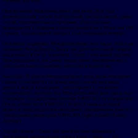
«Nobody But You».
Празднование Международного дня джаза 2024 года
включало в себя тысячи выступлений, мастер-классов, джем-
сессий, образовательных программ, общественных
мероприятий и информационных инициатив в более чем 190
странах, кульминацией которых стал глобальный концерт.
Основную поддержку Международному дню джаза 2024 года
оказывает Фонд Дориса Дьюка при дополнительной щедрой
поддержке GRoW @ Annenberg. United, глобальный партнер
Международного дня джаза, предоставил авиаперевозки и
дополнительную поддержку артистам и педагогам.
Ежегодно 30 апреля Международный день джаза объединяет
страны и сообщества по всему миру, способствуя миру,
диалогу между культурами, разнообразию и уважению
человеческого достоинства. Международный день джаза был
утвержден государствами-членами ЮНЕСКО по инициативе
Посла доброй воли ЮНЕСКО Херби Хэнкока, который
является сопредседателем ежегодного празднования вместе с
Генеральным директором ЮНЕСКО Одри Азулай (Audrey
Azoulay).
Азулай сказала: «Джаз, как красноречиво выразилась
легендарная американская певица Нина Симон, — это