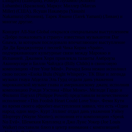
Lindgren) (Швеция), Ромеро Лубамбо (Romero
Lubambo) (Бразилия), Маркус Миллер (Marcus
Miller) (США), Ясуши Накамура (Yasushi
Nakamura) (Япония), Тарек Ямани (Tarek Yamani) (Ливан) и
многие другие.
Концерт All-Star Global открылся специальным выступлением
«Добро пожаловать в страну» известных музыкантов Dar
Gnawa, за которым последовало впечатляющее выступление
Ди Ди Бриджуотера с песней Чика Кориа «Spain»,
подчеркивающее культурные связи между Марокко и
Испанией. Джазмея Хорн привлекла таланты Амброуза
Акинмусире и Билли Чайлдса (Billy Childs) в свинговую
композицию «Free Your Mind». Ричард Бона нежно исполнил
свою песню «Esoka Bulu (Night Whisper)». TK Blue и легенда
музыки гнауа Абделла Эль Гурд отдали дань уважения
марокканской музыке гнава и американскому джазу, исполнив
композицию Рэнди Уэстона «Blue Moses». Мелоди Гардо и
Филипп Пауэлл (Philippe Powell) представили величественное
исполнение «This Foolish Heart Could Love You». Феми Кути
во время своего афробит-выступления заявил, что есть «Один
народ, один мир». Курт Эллинг отдал дань уважения Уэйну
Шортеру (Wayne Shorter), исполнив его композицию «Speak
No Evil». Шемекия Коупленд и Джо Луис Уокер (Joe Louis
Walker) поставили блюз в центр внимания с композицией