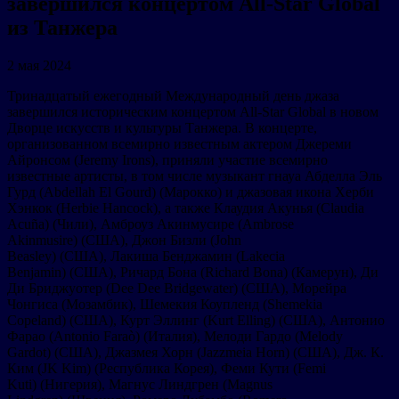
завершился концертом All-Star Global
из Танжера
2 мая 2024
Тринадцатый ежегодный Международный день джаза
завершился историческим концертом All-Star Global в новом
Дворце искусств и культуры Танжера. В концерте,
организованном всемирно известным актером Джереми
Айронсом (Jeremy Irons), приняли участие всемирно
известные артисты, в том числе музыкант гнауа Абделла Эль
Гурд (Abdellah El Gourd) (Марокко) и джазовая икона Херби
Хэнкок (Herbie Hancock), а также Клаудия Акунья (Claudia
Acuña) (Чили), Амброуз Акинмусире (Ambrose
Akinmusire) (США), Джон Бизли (John
Beasley) (США), Лакиша Бенджамин (Lakecia
Benjamin) (США), Ричард Бона (Richard Bona) (Камерун), Ди
Ди Бриджуотер (Dee Dee Bridgewater) (США), Морейра
Чонгиса (Мозамбик), Шемекия Коупленд (Shemekia
Copeland) (США), Курт Эллинг (Kurt Elling) (США), Антонио
Фарао (Antonio Faraò) (Италия), Мелоди Гардо (Melody
Gardot) (США), Джазмея Хорн (Jazzmeia Horn) (США), Дж. К.
Ким (JK Kim) (Республика Корея), Феми Кути (Femi
Kuti) (Нигерия), Магнус Линдгрен (Magnus