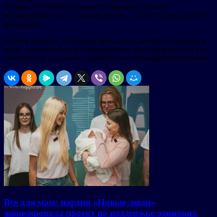
больше, чем просто музыка. Он выходит за рамки
музыкальных нот; это «образ жизни… способ бытия, способ
мышления».
Хэнкок добавил: «Празднуя день джаза, давайте подтвердим
нашу приверженность непреходящему наследию джаза и его
способности возвышать, вдохновлять и объединять нас всех».
Все для мам: партия «Новые люди»
анонсировала проект по поддержке одиноких