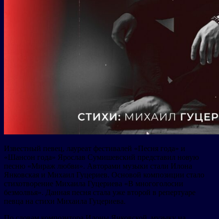
Известный певец, лауреат фестивалей «Песня года» и
«Шансон года» Ярослав Сумишевский представил новую
песню «Мираж любви». Авторами музыки стали Илона
Янковская и Михаил Гуцериев. Основой композиции стало
стихотворение Михаила Гуцериева «В многоголосии
безмолвья». Данная песня стала уже второй в репертуаре
певца на стихи Михаила Гуцериева.
По словам композитора Илоны Янковской, музыку на