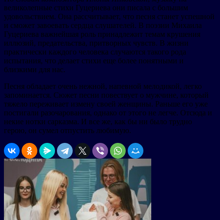
великолепные стихи Гуцериева они писала с большим
удовольствием. Она рассчитывает, что песня станет успешной
и сможет завоевать сердца слушателей. В поэзии Михаила
Гуцериева важнейшая роль принадлежит темам крушения
иллюзий, предательства, притворных чувств. В жизни
практически каждого человека случаются такого рода
испытания, что делает стихи еще более понятными и
близкими для нас.
Песня обладает очень нежной, напевной мелодикой, легко
запоминается. Сюжет песни повествует о мужчине, который
тяжело переживает измену своей женщины. Раньше его уже
постигали разочарования, однако от этого не легче. Отсюда и
некие нотки сарказма. И все же, как бы ни было трудно
герою, он сумел отпустить любимую.