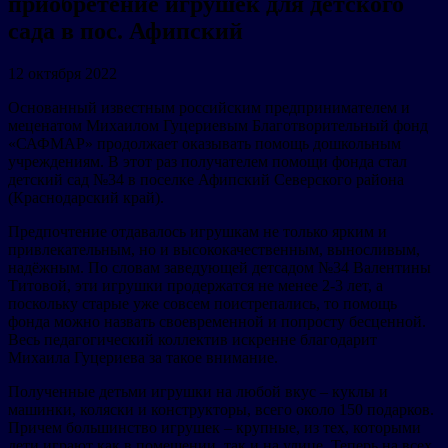
приобретение игрушек для детского
сада в пос. Афипский
12 октября 2022
Основанный известным российским предпринимателем и
меценатом Михаилом Гуцериевым Благотворительный фонд
«САФМАР» продолжает оказывать помощь дошкольным
учреждениям. В этот раз получателем помощи фонда стал
детский сад №34 в поселке Афипский Северского района
(Краснодарский край).
Предпочтение отдавалось игрушкам не только ярким и
привлекательным, но и высококачественным, выносливым,
надёжным. По словам заведующей детсадом №34 Валентины
Титовой, эти игрушки продержатся не менее 2-3 лет, а
поскольку старые уже совсем поистрепались, то помощь
фонда можно назвать своевременной и попросту бесценной.
Весь педагогический коллектив искренне благодарит
Михаила Гуцериева за такое внимание.
Полученные детьми игрушки на любой вкус – куклы и
машинки, коляски и конструкторы, всего около 150 подарков.
Причем большинство игрушек – крупные, из тех, которыми
дети играют как в помещении, так и на улице. Теперь на всех