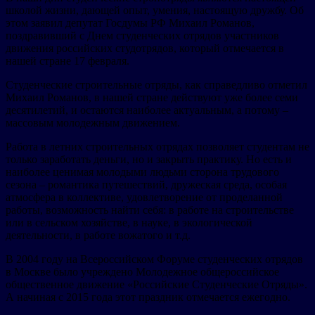
школой жизни, дающей опыт, умения, настоящую дружбу. Об
этом заявил депутат Госдумы РФ Михаил Романов,
поздравивший с Днем студенческих отрядов участников
движения российских студотрядов, который отмечается в
нашей стране 17 февраля.
Студенческие строительные отряды, как справедливо отметил
Михаил Романов, в нашей стране действуют уже более семи
десятилетий, и остаются наиболее актуальным, а потому –
массовым молодежным движением.
Работа в летних строительных отрядах позволяет студентам не
только заработать деньги, но и закрыть практику. Но есть и
наиболее ценимая молодыми людьми сторона трудового
сезона – романтика путешествий, дружеская среда, особая
атмосфера в коллективе, удовлетворение от проделанной
работы, возможность найти себя: в работе на строительстве
или в сельском хозяйстве, в науке, в экологической
деятельности, в работе вожатого и т.д.
В 2004 году на Всероссийском Форуме студенческих отрядов
в Москве было учреждено Молодежное общероссийское
общественное движение «Российские Студенческие Отряды».
А начиная с 2015 года этот праздник отмечается ежегодно.