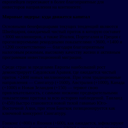
европейцев переезжают в более благоприятные для
инвесторов направления на континенте.
Мировые лидеры: куда движется капитал
Основными бенефициарами текущих тенденций являются
Швейцария, ожидаемый чистый приток в которую составит
+3000 миллионеров, а также Италия, Португалия и Греция с
прогнозируемыми рекордными показателями +3600, +1400 и
+1200 соответственно — благодаря благоприятным
налоговым режимам, высокому качеству жизни и активным
программам инвестиционной миграции.
Среди стран за пределами Европы наибольший рост
демонстрирует Саудовская Аравия, где ожидается чистый
приток +2400 новых миллионеров. При этом традиционные
направления — Сингапур (+1600), Австралия (+1000), Канада
(+1000) и Новая Зеландия (+150) — теряют свою
привлекательность, с самыми низкими предварительными
показателями притока за всю историю наблюдений. Таиланд
(+450) быстро становится новой тихой гаванью Юго-
Восточной Азии, при этом Бангкок позиционируется как
ключевой конкурент Сингапуру.
Гонконг (+800) и Япония (+600), как ожидается, зафиксируют