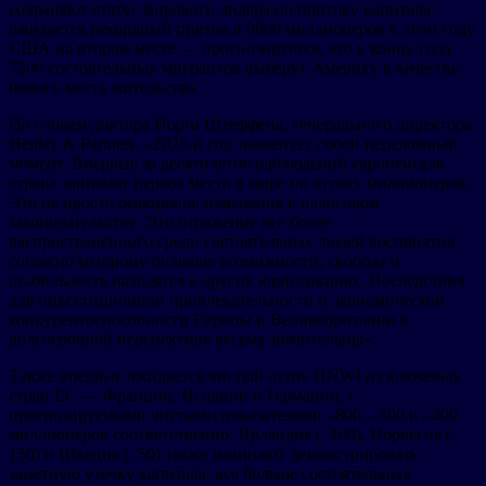
сохраняют статус мирового лидера по притоку капитала:
ожидается рекордный приток в 9800 миллионеров в этом году.
США на втором месте — прогнозируется, что к концу года
7500 состоятельных мигрантов выберут Америку в качестве
нового места жительства.
По словам доктора Йорга Штеффена, генерального директора
Henley & Partners, «2025-й год знаменует собой переломный
момент. Впервые за десятилетие наблюдений европейская
страна занимает первое место в мире по оттоку миллионеров.
Это не просто реакция на изменения в налоговом
законодательстве. Это отражение все более
распространенного среди состоятельных людей восприятия,
согласно которому большие возможности, свобода и
стабильность находятся в других юрисдикциях. Последствия
для инвестиционной привлекательности и экономической
конкурентоспособности Европы и Великобритании в
долгосрочной перспективе весьма значительны».
Также впервые ожидается чистый отток HNWI из ключевых
стран ЕС — Франции, Испании и Германии, с
прогнозируемыми чистыми показателями –800, –500 и –400
миллионеров соответственно. Ирландия (–100), Норвегия (–
150) и Швеция (–50) также начинают демонстрировать
заметную утечку капитала: все больше состоятельных