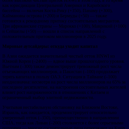
более высокий чистый приток HNWI в этом году, в то время
как юрисдикции Центральной Америки и Карибского
бассейна — включая Коста-Рику (+350), Панаму (+300),
Каймановы острова (+200) и Бермуды (+50) — также
готовятся к рекордному притоку состоятельных мигрантов.
Три африканские страны — Марокко (+100), Маврикий (+100)
и Сейшелы (+50) — вошли в список направлений с
положительным притоком миллионеров в 2025 году.
Мировые аутсайдеры: откуда уходит капитал
В Азии ожидается значительный чистый отток HNWI из
Южной Кореи (–2400) — вдвое выше прошлогоднего уровня.
Вьетнам (–300) также демонстрирует тревожный рост числа
отъезжающих миллионеров, а Пакистан (–100) продолжает
терять капитал в пользу ОАЭ. Ситуация в Тайване (–100)
неоднозначна: несмотря на рост числа миллионеров на 65% за
последнее десятилетие, на настроения состоятельных жителей
влияет рост напряженности в отношениях с Китаем и
ограниченный выбор элитной недвижимости.
Учитывая нестабильную обстановку на Ближнем Востоке,
Израиль, как ожидается, продемонстрирует относительно
умеренный отток (–350), преимущественно в направлении
США, тогда как Ливан (–200) столкнется с более серьезными
потерями — многие состоятельные лица переезжают на Кипр,