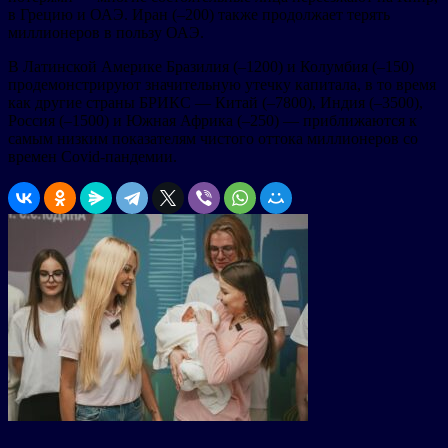
в Грецию и ОАЭ. Иран (–200) также продолжает терять
миллионеров в пользу ОАЭ.
В Латинской Америке Бразилия (–1200) и Колумбия (–150)
продемонстрируют значительную утечку капитала, в то время
как другие страны БРИКС — Китай (–7800), Индия (–3500),
Россия (–1500) и Южная Африка (–250) — приближаются к
самым низким показателям чистого оттока миллионеров со
времен Covid-пандемии.