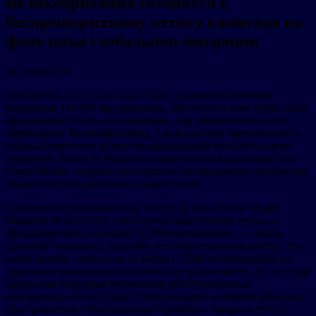
Великобритания готовится к
беспрецедентному оттоку капитала на
фоне пика глобальной миграции
24 июня 2025
Ожидается, что в этом году страну проживания сменят
рекордные 142 000 миллионеров, при этом из всех стран мира
крупнейший отток состоятельных лиц предположительно
зафиксирует Великобритания. Такая картина представлена в
новом совместном отчете международной консалтинговой
компании Henley & Partners и аналитической компании New
World Wealth, который отслеживает миграционные тенденции
в мире частного капитала и инвестиций.
Согласно опубликованному отчету Henley Private Wealth
Migration Report 2025, прогнозируемый чистый отток из
Великобритании составит 16 500 миллионеров — самый
крупный показатель за десять лет существования отчета. Это
вдвое больше, чем отток из Китая (–7800 миллионеров), на
удивление занимающего в этом году второе место. До сих пор
Китайская Народная Республика (КНР) неизменно
возглавляла список стран с наибольшими потерями капитала.
Для сравнения, Объединенные Арабские Эмираты (ОАЭ)