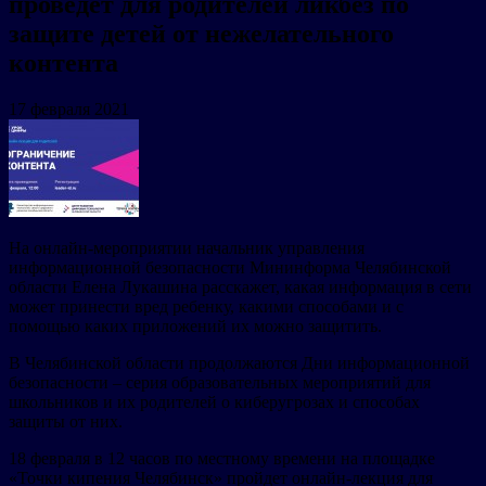
проведет для родителей ликбез по
защите детей от нежелательного
контента
17 февраля 2021
На онлайн-мероприятии начальник управления
информационной безопасности Мининформа Челябинской
области Елена Лукашина расскажет, какая информация в сети
может принести вред ребенку, какими способами и с
помощью каких приложений их можно защитить.
В Челябинской области продолжаются Дни информационной
безопасности – серия образовательных мероприятий для
школьников и их родителей о киберугрозах и способах
защиты от них.
18 февраля в 12 часов по местному времени на площадке
«Точки кипения Челябинск» пройдет онлайн-лекция для