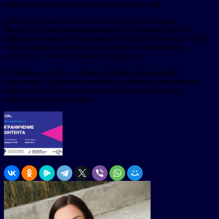
информационной безопасности иб-диктант.рф.
Дни информационной безопасности организованы
Министерством информационных технологий, связи и
цифрового развития Челябинской области совместно с АНО
«Центр развития цифровых технологий Челябинской
области» и «Точкой Кипения Челябинск».
Напомним, одной из ключевых задач национальной
программы «Цифровая экономика» является обеспечение
информационной безопасности и увеличение числа
специалистов в этой сфере.