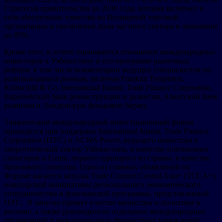
Стратегия правительства до 2030 года, которая включает в
себя обеспечение членства во Всемирной торговой
организации и увеличение доли частного сектора в экономике
до 85%.
Кроме того, в отчете оценивается отношение международных
инвесторов к Узбекистану и его программе рыночных
реформ, в том числе комментарии ведущих специалистов по
развивающимся рынкам, включая Franklin Templeton,
Rothschild & Co, International Islamic Trade Finance Corporation,
Европейский банк реконструкции и развития, Азиатский банк
развития и Лондонскую фондовую биржу.
Ташкентский международный инвестиционный форум
проводится при поддержке International Islamic Trade Finance
Corporation (ITFC) и ACWA Power, ведущего инвестора в
энергетический сектор Узбекистана, в качестве платиновых
спонсоров и Uzum, первого единорога из страны, в качестве
бронзового спонсора. Одно из главных объявлений на
Форуме касается запуска Trade Connect Central Asia+ (TCCA+),
новаторской инициативы регионального экономического
сотрудничества и флагманской программы, представленной
ITFC. В запуске примут участие министры и политики в
регионе, а также руководители отдельных международных
организаций и международных финансовых учреждений