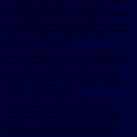
Кыргызской Республики; министр энергетики Республики
Казахстан; министр энергетики и водных ресурсов
Республики Таджикистан; Кайс ибн Мохаммед Аль-Юсеф
(Qais bin Mohammed Al Yousef), министр торговли,
промышленности и инвестиций Омана; Министр экономики
ОАЭ; Министр финансов Венгрии; Абдулхамид Альхалифа
(Abdulhamid Alkhalifa), Генеральный директор Фонда
международного развития ОПЕК.
Двухдневное мероприятие включает в себя серию круглых
столов и панельных сессий в качестве платформы для обмена
идеями и планами по поддержке успеха Узбекистана в
области прямых иностранных инвестиций. Темы для
обсуждения включают инвестиционные возможности,
доступные в конкретных секторах, таких как энергетика,
инфраструктура, сельское хозяйство, туризм, добыча полезных
ископаемых и цифровая экономика.
В дискуссии о развитии финтеха в Узбекистане, одном из
самых быстрорастущих и инновационных сегментов
узбекской экономики, приняли участие приглашенные
спикеры Джасур Джумаев (Djasur Djumaev), генеральный
директор Uzum – первого технологического единорога из
Узбекистана, Николас Курдиани (Nicolas Kurdiani),
генеральный директор TBC Bank и другие. В еще одой