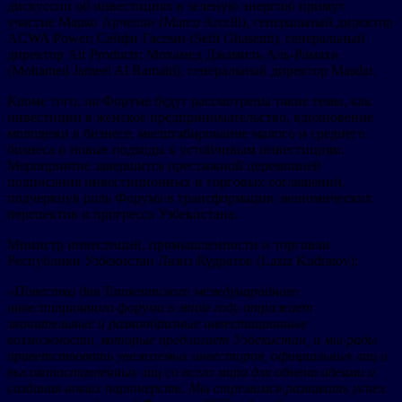
дискуссии об инвестициях в зеленую энергию примут
участие Марко Арчелли (Marco Arcelli), генеральный директор
ACWA Power; Сейфи Гасеми (Seifi Ghasemi), генеральный
директор Air Products; Мохамед Джамиль Аль-Рамахи
(Mohamed Jameel Al Ramahi), генеральный директор Masdar.
Кроме того, на Форуме будут рассмотрены такие темы, как
инвестиции в женское предпринимательство, вдохновение
молодежи в бизнесе, масштабирование малого и среднего
бизнеса и новые подходы к устойчивым инвестициям.
Мероприятие завершится престижной церемонией
подписания инвестиционных и торговых соглашений,
подчеркнув роль Форума в трансформации экономических
перспектив и прогресса Узбекистана.
Министр инвестиций, промышленности и торговли
Республики Узбекистан Лазиз Кудратов (Laziz Kudratov):
«Повестка дня Ташкентского международного
инвестиционного форума в этом году отражает
значительные и разнообразные инвестиционные
возможности, которые предлагает Узбекистан, и мы рады
приветствовать уважаемых инвесторов, официальных лиц и
высокопоставленных лиц со всего мира для обмена идеями и
создания новых партнерств. Мы стремимся развивать успех