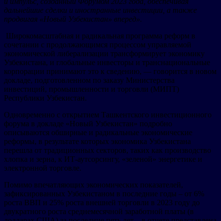
и импульс, созданный Форумом 2023 года, обеспечивая
дальнейшие сделки и иностранные инвестиции, а также
продвигая «Новый Узбекистан» вперед».
Широкомасштабная и радикальная программа реформ в
сочетании с продолжающимся процессом управляемой
экономической либерализации трансформирует экономику
Узбекистана, и глобальные инвесторы и транснациональные
корпорации принимают это к сведению, — говорится в новом
докладе, подготовленном по заказу Министерства
инвестиций, промышленности и торговли (МИПТ)
Республики Узбекистан.
Одновременно с открытием Ташкентского инвестиционного
форума в докладе «Новый Узбекистан» подробно
описываются обширные и радикальные экономические
реформы, в результате которых экономика Узбекистана
перешла от традиционных секторов, таких как производство
хлопка и зерна, к ИТ-аутсорсингу, «зеленой» энергетике и
электронной торговле.
Помимо впечатляющих экономических показателей,
зафиксированных Узбекистаном в последние годы – от 6%
роста ВВП и 25% роста внешней торговли в 2023 году до
двукратного роста среднемесячной заработной платы (в
долларах США) за последние пять лет – в отчете представлена