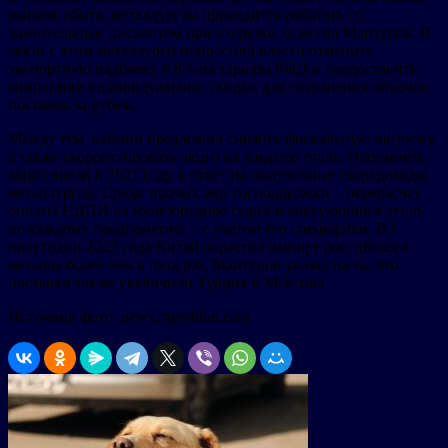
рынков сбыта, металлургам приходится работать со
значительным дисконтом при отгрузке, отметил Мантуров. В
связи с этим металлурги попросили власти отменить
экспортную надбавку в 8% на тарифы РЖД и предоставить
компаниям индивидуальные скидки для сохранения объемов
поставок за рубеж.
Между тем, кабмин предложил снизить фискальную нагрузку,
а также скорректировать акциз на жидкую сталь. Напомним,
акциз ввели в 2021 году в ответ на полученные сверхдоходы
металлургов. Среди прочих мер господдержки – перерасчет
оплаты НДПИ на железорудное сырье и коксующийся уголь
по каждому предприятию – с учетом его специфики. В I
полугодии 2022 года Китай нарастил импорт российского
металла более чем в пять раз. Мантуров указал на то, что
поставки также увеличили Турция и Мексика.
Источник фото: news.myseldon.com