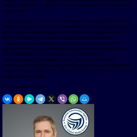
железной дороги из Якутска в Магадан общей стоимостью 2,3
трлн рублей.
Тем временем, в России могут внедрить ускоренную систему
вывода лекарств на рынок. Законопроект, который упростит
регистрацию новых лекарств, готовят в Государственной
думе. Об этом рассказали в парламентском комитете по
охране здоровья. Законодатели планируют разделить все
препараты на те, где уместна стандартная регистрация, и те,
где необходим быстрый вывод на рынок в связи с
чрезвычайными условиями. Речь идет об ускоренной
регистрации медпрепаратов в условиях пандемии, дефицита
определенных лекарств, а также нехватки средств для лечения
редких заболеваний.
Источник фото: mk.ru