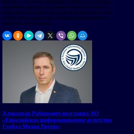
России — это очень серьёзные процессы, на которые
неизбежно повлияет и применение искусственного
интеллекта. Я уверен: мы сможем продвинуть в этом
направлении даже нашу консервативную отрасль», —
заключил Антон Мороз.
Александр Рабинович возглавил АО
«Евразийское информационное агентство
Глобал Медиа Групп»