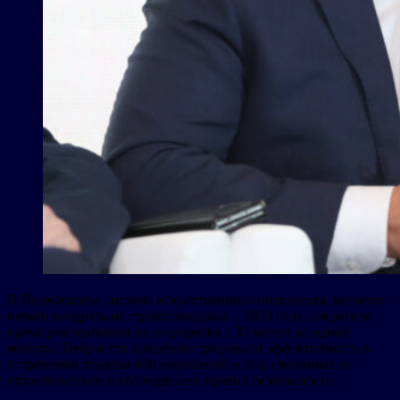
В Подмосковье система искусственного интеллекта, которую
начали внедрять на стройплощадках с 2023 года, сократила
время реагирования на инциденты с 30 минут до одной
минуты. Нейросети продемонстрировали эффективность в
устранении порядка 600 нарушений в год, связанных со
строительством и соблюдением правил безопасности.