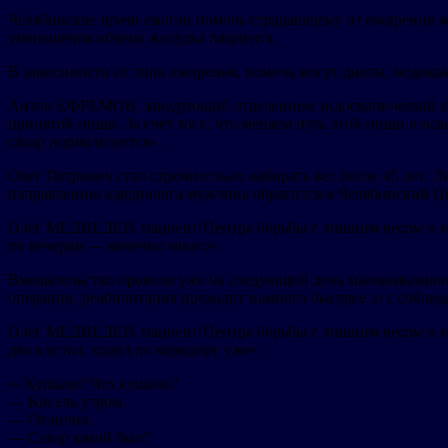
Челябинские врачи смогли помочь страдающему от ожирения жи
уменьшения объема желудка пациента.
В зависимости от типа ожирения, помочь могут диеты, медика
Антон ЕФРЕМОВ, заведующий отделением эндоскопической хир
принятой пищи. За счет того, что меняем путь этой пищи и всас
сахар нормализуется».
Олег Петрович стал стремительно набирать вес после 45 лет.
направлению кардиолога мужчина обратился в Челябинский Це
Олег МЕДВЕДЕВ, пациент Центра борьбы с лишним весом и мета
по вечерам — конечно много».
Вмешательство провели уже на следующий день малоинвазивны
операции, реабилитация проходит намного быстрее, и с соблю
Олег МЕДВЕДЕВ, пациент Центра борьбы с лишним весом и мет
два я встал, ходил по коридору уже».
«- Кушали? Что кушали?
— Кисель утром.
— Отлично.
— Сахар какой был?