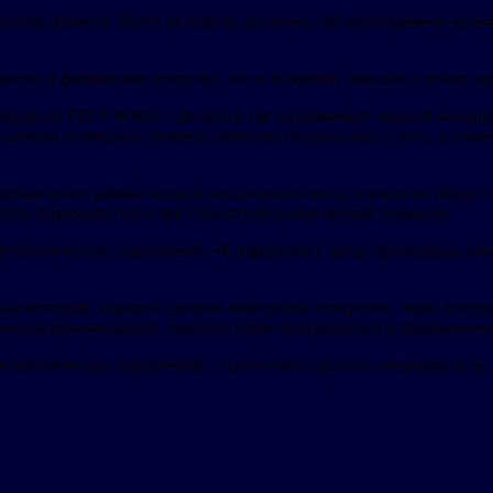
телю Миасса. Всего за неделю из своих 140 килограммов мужчин
менты и физические нагрузки. Но в особенно тяжелых случаях 
ургии ГБУЗ ЧОКБ: «Делается так называемый «малый желудок».
ывания углеводов, человек начинает снижать массу тела, а главн
 Лишние килограммы мешали полноценно жить, влияли на общее с
нтр коррекции веса при Областной клинической больнице.
болических нарушений: «К кардиологу когда приходишь, говоря
м методом: хирурги сделали небольшие отверстия, через котор
дением рекомендаций, пациент скоро возвращается к привычному
аболических нарушений: «Анестезию сделали, операцию я не чу