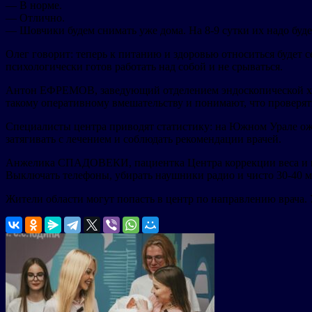
— В норме.
— Отлично.
— Шовчики будем снимать уже дома. На 8-9 сутки их надо буде
Олег говорит: теперь к питанию и здоровью относиться будет 
психологически готов работать над собой и не срываться.
Антон ЕФРЕМОВ, заведующий отделением эндоскопической хиру
такому оперативному вмешательству и понимают, что проверя
Специалисты центра приводят статистику: на Южном Урале ож
затягивать с лечением и соблюдать рекомендации врачей.
Анжелика СПАДОВЕКИ, пациентка Центра коррекции веса и мета
Выключать телефоны, убирать наушники радио и чисто 30-40 ми
Жители области могут попасть в центр по направлению врача. 