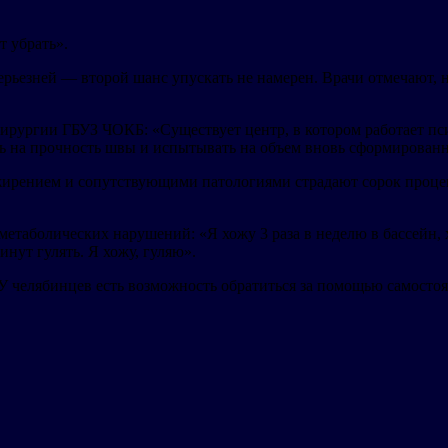
т убрать».
серьезней — второй шанс упускать не намерен. Врачи отмечают, 
ргии ГБУЗ ЧОКБ: «Существует центр, в котором работает псих
ть на прочность швы и испытывать на объем вновь сформирован
ирением и сопутствующими патологиями страдают сорок процент
болических нарушений: «Я хожу 3 раза в неделю в бассейн, хож
нут гулять. Я хожу, гуляю».
У челябинцев есть возможность обратиться за помощью самостоя