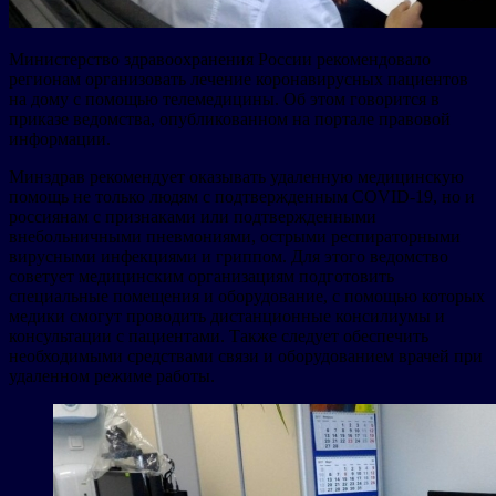
Министерство здравоохранения России рекомендовало
регионам организовать лечение коронавирусных пациентов
на дому с помощью телемедицины. Об этом говорится в
приказе ведомства, опубликованном на портале правовой
информации.
Минздрав рекомендует оказывать удаленную медицинскую
помощь не только людям с подтвержденным COVID-19, но и
россиянам с признаками или подтвержденными
внебольничными пневмониями, острыми респираторными
вирусными инфекциями и гриппом. Для этого ведомство
советует медицинским организациям подготовить
специальные помещения и оборудование, с помощью которых
медики смогут проводить дистанционные консилиумы и
консультации с пациентами. Также следует обеспечить
необходимыми средствами связи и оборудованием врачей при
удаленном режиме работы.