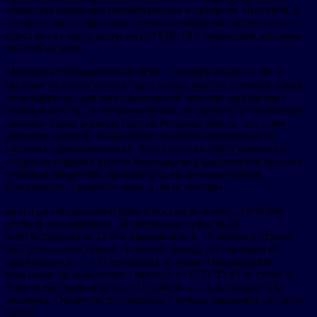
также для перевозки биоматериалов и лекарств. При этом, в
соответствии с приказом, студенты медвузов после третьего
курса могут брать тесты на COVID-19 у пациентов, которые
лечатся на дому.
Минздрав Ульяновской области 12 ноября объявил, что в
регионе до конца месяца будет создан круглосуточный центр
телемедицины для консультативной помощи пациентам с
коронавирусом, состояние которых не требует стационарного
лечения. Глава региона Сергей Морозов заявил, что такое
решение приняли из-за крайне высокой загруженности
системы здравоохранения. Консультации будут проводить
студенты старших курсов медицинских факультетов высших
учебных заведений, ординаторы, волонтеры-медики,
специалисты среднего звена и регистраторы.
Всего на сегодняшний день в России выявлено 1 858 568
случаев коронавируса. За последние сутки было
зарегистрировано 21 608 заразившихся. 12 ноября в стране
был установлен новый суточный рекорд по умершим от
коронавируса — 439 летальных исходов. Предыдущий
максимум по количеству умерших от COVID-19 за сутки в
России был зафиксирован 11 ноября — тогда умерли 432
человека. Общее число умерших с начала пандемии достигло
32032.