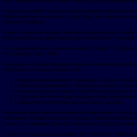
этой среде крайне важно, чтобы компании, представляющие ве
Определяя критерии заслуживающих доверия технологий и наб
правительствами и клиентами, гарантируя, что преимущества 
экономический рост.
Альянс объединяет ведущие компании, приверженные общему н
быть безопасными, надежными и обеспечивать ответственное уп
На сегодняшний день соглашение альянса Trusted Tech Alliance по
NTT, Rapidus, Saab и SAP.
Компании-участницы подтвердили пять конкретных принципов, 
глобального поставщика технологий:
Прозрачное корпоративное управление и этичное поведе
Прозрачность деятельности, безопасное развитие и неза
Надежная цепочка поставок и обеспечение надзора за бе
Открытая, способствующая сотрудничеству, инклюзивная
Соблюдение верховенства закона и защита данных.
Эти обязательства требуют от компаний эффективного корпора
протяжении полного жизненного цикла, а также использования
своими поставщиками строгих глобальных стандартов безопа
Альянс TTA продолжит расширять свое сообщество глобальны