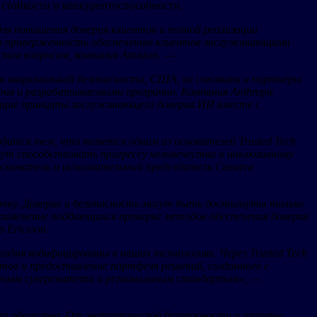
стойкости и конкурентоспособности.
я повышения доверия клиентов и полной реализации
нную приверженность обеспечению клиентов заслуживающими
ским вопросам, компания Amazon.
—
лик национальной безопасности, США, их союзники и партнеры
ия и разрабатываемыми прозрачно. Компания Anthropic
общие принципы заслуживающего доверия ИИ вместе с
рдится тем, что является одним из основателей Trusted Tech
дут способствовать прогрессу человечества и инклюзивному
 основатель и исполнительный председатель Cassava
очку. Доверие и безопасность могут быть достигнуты только
применение поддающихся проверке методов обеспечения доверия
 Ericsson.
дня кодифицированы в наших технологиях. Через Trusted Tech
ов и предоставление портфеля решений, созданного с
аниям суверенитета и региональным стандартам»,
—
ти общества. От энергетической безопасности и защиты