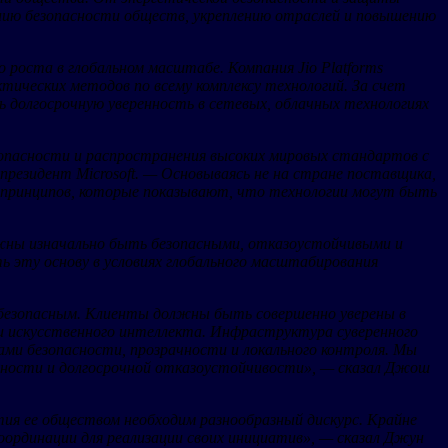
нию безопасности обществ, укреплению отраслей и повышению
 роста в глобальном масштабе. Компания Jio Platforms
ктических методов по всему комплексу технологий. За счет
долгосрочную уверенность в сетевых, облачных технологиях
опасности и распространения высоких мировых стандартов с
 президент Microsoft. — Основываясь не на стране поставщика,
е принципов, которые показывают, что технологии могут быть
лжны изначально быть безопасными, отказоустойчивыми и
ь эту основу в условиях глобального масштабирования
безопасным. Клиенты должны быть совершенно уверены в
ми искусственного интеллекта. Инфраструктура суверенного
ами безопасности, прозрачности и локального контроля. Мы
ежности и долгосрочной отказоустойчивости», — сказал Джош
тия ее обществом необходим разнообразный дискурс. Крайне
ординации для реализации своих инициатив», — сказал Джун