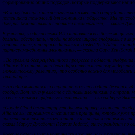
формированию общих подходов, которые поддерживают национ
«В эпоху быстрых технологических изменений сотрудничество
потенциала технологий для экономики и общества. Мы присоед
доверия, безопасными и стойкими технологиями, — сказал Дэви
В условиях, когда системы ИИ становятся все более мощными,
должны обеспечить, чтобы наиболее широко внедряемые в мир
гордится тем, что присоединилась к Trusted Tech Alliance 
партнерами-единомышленниками», — сказала Сара Хек (Sarah He
«
Во времена беспрецедентного прогресса в области внедрения 
Alliance. Я считаю, что благодаря ответственному лидерству 
экономическому развитию, что особенно важно для молодежи и 
Technologies.
«
Ни одна компания или страна не может создать безопасный 
сообща. Вот почему вместе с единомышленниками в отрасли мы 
во всем комплексе цифровых технологий», — сказал Берье Экхол
«Google Cloud демонстрирует давнюю приверженность поддерж
Alliance мы стремимся отстаивать принципы, которых уже пр
применением технического контроля и с использованием мест
сказал Маркус Джадотт (Marcus Jadotte), вице-президент по с
Доверие будет играть критически важную роль в развитии те