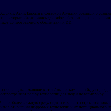
Африки, Азии, Европы и Северной Америки объявили о создании
ий, которые объединились для работы без границ на основании
дников до программного обеспечения и ИИ.
ы поставщика входящие в этот Альянсе компании будут придерж
распространяют пользу технологий для людей по всему миру.
 и все более сложную среду, страны и клиенты стремятся повыс
ицизм в отношении цифровых технологий и их потенциального н