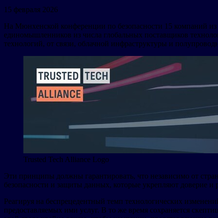
15 февраля 2026
На Мюнхенской конференции по безопасности 15 компаний из 
единомышленников из числа глобальных поставщиков технолог
технологий, от связи, облачной инфраструктуры и полупрово
Trusted Tech Alliance Logo
Эти принципы должны гарантировать, что независимо от стран
безопасности и защиты данных, которые укрепляют доверие и 
Реагируя на беспрецедентный темп технологических изменений
предоставляемых ими услуг. В то же время сохраняется скепт