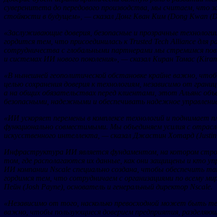
суверенитета до передового производства, мы считаем, что 
стойкости в будущем», — сказал Донг Кван Ким (Dong Kwan (D
«Заслуживающие доверия, безопасные и прозрачные технологии
гордится тем, что присоединилась к Trusted Tech Alliance дл
сотрудничества с глобальными партнерами мы стремимся пов
и системах ИИ нового поколения», — сказал Киран Томас (Kiran 
«В нынешней геополитической обстановке крайне важно, что
целью сохранения доверия к технологиям, независимо от границ
а на общих обязательствах перед клиентами, этот Альянс объ
безопасными, надежными и обеспечивать надежное управление
«ИИ ускоряет перемены в комплексе технологий и поднимает 
функционально совместимыми. Мы объединяем усилия с отраслев
искусственного интеллекта, — сказал Джастин Хотард (Justin 
Инфраструктура ИИ является фундаментом, на котором стро
том, где располагаются их данные, как они защищены и кто 
ИИ компании Nscale специально создана, чтобы обеспечить та
гордимся тем, что сотрудничаем с организациями по всему м
Пейн (Josh Payne), основатель и генеральный директор Nscale.
«Независимо от того, насколько превосходной может быть тех
важно, чтобы пользующиеся доверием предприятия, разделяющи