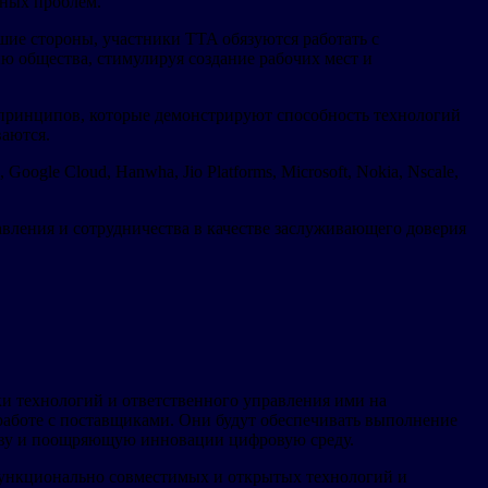
нных проблем.
ие стороны, участники TTA обязуются работать с
ю общества, стимулируя создание рабочих мест и
принципов, которые демонстрируют способность технологий
ваются.
Google Cloud, Hanwha, Jio Platforms, Microsoft, Nokia, Nscale,
вления и сотрудничества в качестве заслуживающего доверия
ки технологий и ответственного управления ими на
работе с поставщиками. Они будут обеспечивать выполнение
тву и поощряющую инновации цифровую среду.
функционально совместимых и открытых технологий и