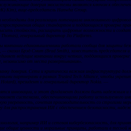
заслуживающие доверия экосистемы являются ключом к обеспече
K) Kim), вице-председатель Hanwha Group.
 необходимы для реализации потенциала инклюзивного цифрового
я распространения общих стандартов и поддающихся проверке пра
ысить стойкость, расширить цифровые возможности и создать 
Thomas), генеральный директор Jio Platforms.
бы компании-единомышленники работали сообща для защиты без
, — сказал Брэд Смит (Brad Smith), заместитель председателя и
единяет ведущие компании вокруг четких, поддающихся проверк
, независимо от места развертывания».
планку доверия. Сети и критически важная инфраструктура до
ыми партнерами в рамках Trusted Tech Alliance, чтобы укрепит
Hotard), президент и генеральный директор Nokia.
—
ятся инновации, и этот фундамент должен быть надежным и 
управляет системами, обеспечивающими работу используемого и
кую уверенность, сочетая производительность со строгими мер
иру для распространения ИИ с обеспечением безопасности, над
нология, например ИИ и сетевая кибербезопасность, для приня
е общие ценности и моральные принципы, работали в тесной ко