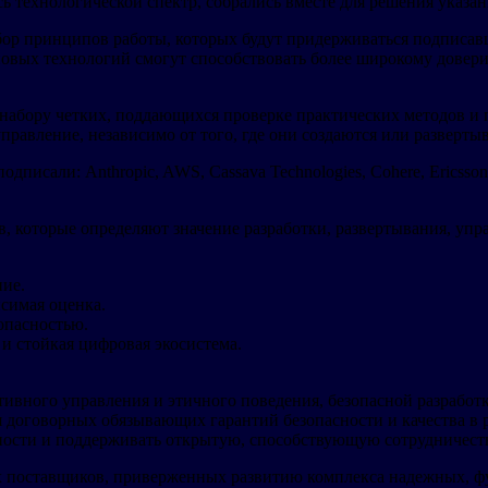
сь технологической спектр, собрались вместе для решения указа
ор принципов работы, которых будут придерживаться подписавш
новых технологий смогут способствовать более широкому довери
абору четких, поддающихся проверке практических методов и 
равление, независимо от того, где они создаются или разверты
дписали: Anthropic, AWS, Cassava Technologies, Cohere, Ericsson, 
которые определяют значение разработки, развертывания, упра
ние.
висимая оценка.
зопасностью.
 и стойкая цифровая экосистема.
тивного управления и этичного поведения, безопасной разработ
 договорных обязывающих гарантий безопасности и качества в 
сности и поддерживать открытую, способствующую сотрудничес
х поставщиков, приверженных развитию комплекса надежных, 