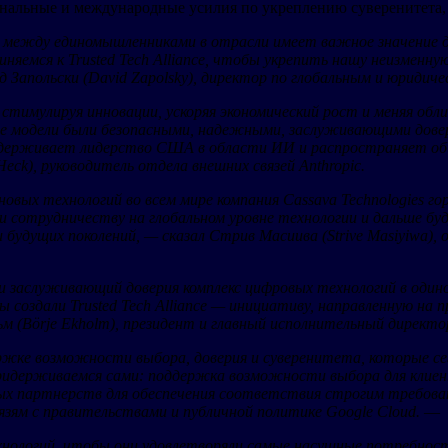
альные и международные усилия по укреплению суверенитета, 
 между единомышленниками в отрасли имеет важное значение дл
иняемся к Trusted Tech Alliance, чтобы укрепить нашу неизме
д Запольски (David Zapolsky), директор по глобальным и юридиче
 стимулируя инновации, ускоряя экономический рост и меняя об
е модели были безопасными, надежными, заслуживающими довер
и поддерживает лидерство США в области ИИ и распространяет 
ck), руководитель отдела внешних связей Anthropic.
новых технологий во всем мире компания Cassava Technologies го
и сотрудничеству на глобальном уровне технологии и дальше бу
будущих поколений, — сказал Стрив Масиива (Strive Masiyiwa),
и заслуживающий доверия комплекс цифровых технологий в один
создали Trusted Tech Alliance — инициативу, направленную на 
ьм (Börje Ekholm), президент и главный исполнительный директор
ке возможности выбора, доверия и суверенитета, которые сего
идерживаемся сами: поддержка возможности выбора для клиент
ных партнерств для обеспечения соответствия строгим требов
вязям с правительствами и публичной политике Google Cloud.
—
хнологий, чтобы они удовлетворяли самые насущные потребнос