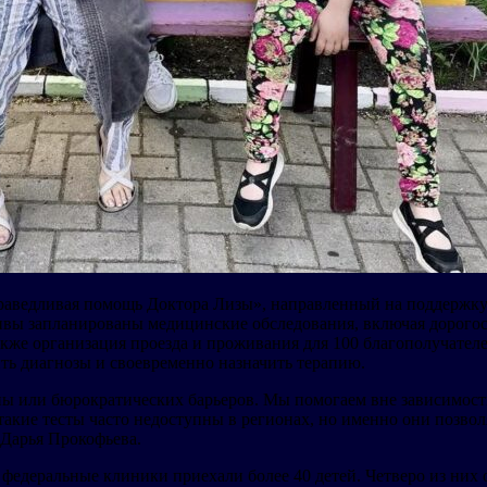
аведливая помощь Доктора Лизы», направленный на поддержку т
ивы запланированы медицинские обследования, включая дорогос
же организация проезда и проживания для 100 благополучателе
ить диагнозы и своевременно назначить терапию.
ойны или бюрократических барьеров. Мы помогаем вне зависимос
акие тесты часто недоступны в регионах, но именно они позвол
 Дарья Прокофьева.
в федеральные клиники приехали более 40 детей. Четверо из ни