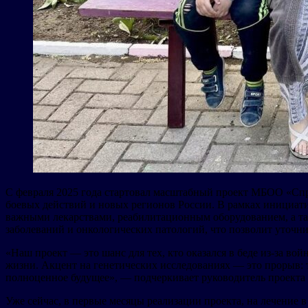
С февраля 2025 года стартовал масштабный проект МБОО «Спр
боевых действий и новых регионов России. В рамках инициат
важными лекарствами, реабилитационным оборудованием, а так
заболеваний и онкологических патологий, что позволит уточн
«Наш проект — это шанс для тех, кто оказался в беде из-за в
жизни. Акцент на генетических исследованиях — это прорыв: т
полноценное будущее», — подчеркивает руководитель проекта
Уже сейчас, в первые месяцы реализации проекта, на лечение 