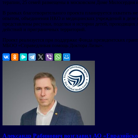
терапии, 25 семей размещены в московском Доме Милосердия 
В рамках благотворительного проекта планируется охватить не
опытом, объединения НКО и медицинских учреждений в деле п
представлены рисунки, поделки и истории детей, проходящих л
действий и приграничных территорий.
Проект реализуется при поддержке Фонда президентских гранто
МБОО «Справедливая помощь Доктора Лизы».
Александр Рабинович возглавил АО «Евразийско