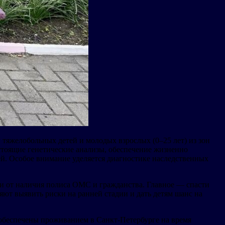
яжелобольных детей и молодых взрослых (0–25 лет) из зон
тоящие генетические анализы, обеспечение жизненно
й. Особое внимание уделяется диагностике наследственных
ти от наличия полиса ОМС и гражданства. Главное — спасти
яют выявить риски на ранней стадии и дать детям шанс на
х обеспечены проживанием в Санкт-Петербурге на время