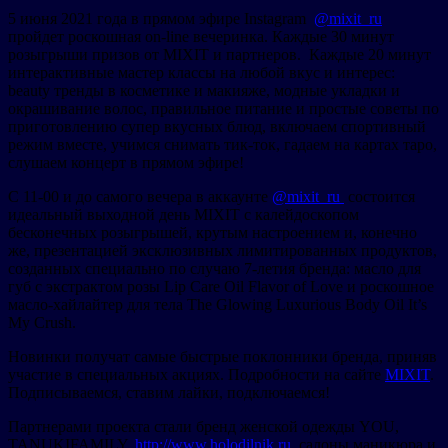
5 июня 2021 года в прямом эфире Instagram
@mixit_ru
пройдет роскошная on-line вечеринка. Каждые 30 минут
розыгрыши призов от MIXIT и партнеров. Каждые 20 минут
интерактивные мастер классы на любой вкус и интерес:
beauty тренды в косметике и макияже, модные укладки и
окрашивание волос, правильное питание и простые советы по
приготовлению супер вкусных блюд, включаем спортивный
режим вместе, учимся снимать тик-ток, гадаем на картах таро,
слушаем концерт в прямом эфире!
С 11-00 и до самого вечера в аккаунте
@mixit_ru
состоится
идеальный выходной день MIXIT с калейдоскопом
бесконечных розыгрышей, крутым настроением и, конечно
же, презентацией эксклюзивных лимитированных продуктов,
созданных специально по случаю 7-летия бренда: масло для
губ с экстрактом розы Lip Care Oil Flavor of Love и роскошное
масло-хайлайтер для тела The Glowing Luxurious Body Oil It’s
My Crush.
Новинки получат самые быстрые поклонники бренда, приняв
участие в специальных акциях. Подробности на сайте
MIXIT
.
Подписываемся, ставим лайки, подключаемся!
Партнерами проекта стали бренд женской одежды YOU,
TANUKIFAMILY,
http://www.holodilnik.ru
, салоны маникюра и