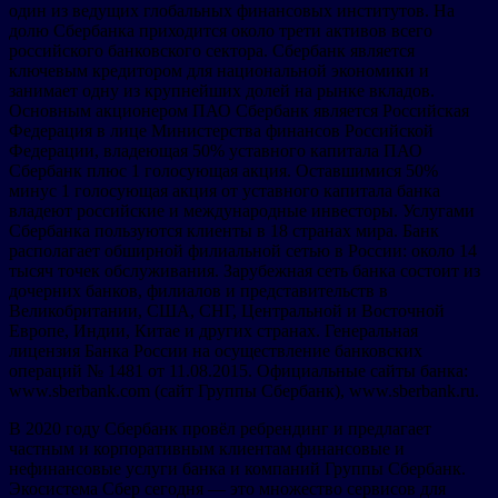
один из ведущих глобальных финансовых институтов. На
долю Сбербанка приходится около трети активов всего
российского банковского сектора. Сбербанк является
ключевым кредитором для национальной экономики и
занимает одну из крупнейших долей на рынке вкладов.
Основным акционером ПАО Сбербанк является Российская
Федерация в лице Министерства финансов Российской
Федерации, владеющая 50% уставного капитала ПАО
Сбербанк плюс 1 голосующая акция. Оставшимися 50%
минус 1 голосующая акция от уставного капитала банка
владеют российские и международные инвесторы. Услугами
Сбербанка пользуются клиенты в 18 странах мира. Банк
располагает обширной филиальной сетью в России: около 14
тысяч точек обслуживания. Зарубежная сеть банка состоит из
дочерних банков, филиалов и представительств в
Великобритании, США, СНГ, Центральной и Восточной
Европе, Индии, Китае и других странах. Генеральная
лицензия Банка России на осуществление банковских
операций № 1481 от 11.08.2015. Официальные сайты банка:
www.sberbank.com (сайт Группы Сбербанк), www.sberbank.ru.
В 2020 году Сбербанк провёл ребрендинг и предлагает
частным и корпоративным клиентам финансовые и
нефинансовые услуги банка и компаний Группы Сбербанк.
Экосистема Сбер сегодня — это множество сервисов для