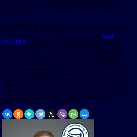
жизни, ежедневная помощь в решении насущных задач
частных клиентов и бизнеса. Сайт экосистемы Сбер —
www.sber.ru.
Домклик от Сбера
— это сервис ​недвижимости, с помощью
которого все участники рынка могут решить свои вопросы с
недвижимостью без стресса и с удовольствием.
Сайт
Domclick.ru
и мобильное приложение Домклик позволяют
решить любой вопрос с недвижимостью, делая
сложное простым, с заботой о каждом клиенте, партнере и
сотруднике. Онлайн можно купить, продать или сдать в
аренду недвижимость, оформить ипотеку, зарегистрировать
сделку в электронном виде и безопасно провести расчеты
между покупателем и продавцом за один визит в офис банка.
Каждый день на Домклик появляется более 29 000 новых
объявлений. Сервис посещают более 14 млн пользователей
ежемесячно, и он входит в топ самых посещаемых ресурсов в
категории недвижимости в России. В базе Домклик
содержится более 2 млн объявлений.