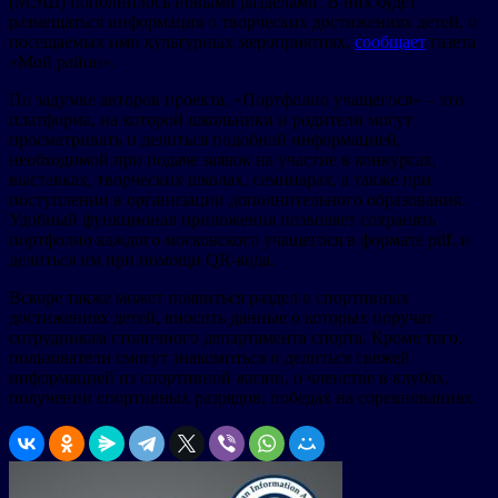
(МЭШ) пополнилось новыми разделами. В них будет
размещаться информация о творческих достижениях детей, о
посещаемых ими культурных мероприятиях,
сообщает
газета
«Мой район».
По задумке авторов проекта, «Портфолио учащегося» – это
платформа, на которой школьники и родители могут
просматривать и делиться подобной информацией,
необходимой при подаче заявок на участие в конкурсах,
выставках, творческих школах, семинарах, а также при
поступлении в организации дополнительного образования.
Удобный функционал приложения позволяет сохранять
портфолио каждого московского учащегося в формате pdf, и
делиться им при помощи QR-кода.
Вскоре также может появиться раздел о спортивных
достижениях детей, вносить данные о которых поручат
сотрудникам столичного департамента спорта. Кроме того,
пользователи смогут знакомиться и делиться свежей
информацией из спортивной жизни, о членстве в клубах,
получении спортивных разрядов, победах на соревнованиях.