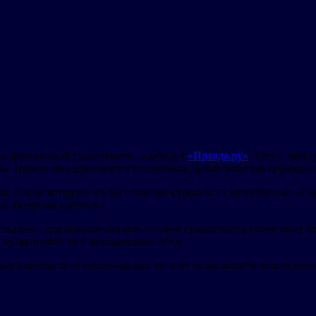
ки финансовой грамотности, сообщает
«Правда.ру»
. Елена Зябба
тва. Проект поддерживается столичным Департаментом образо
к, в ходе которого им был показан отрывок из мультфильма «
е авторами мультика.
скалова, для повышения финансовой грамотности существует по
 грамотности со Смешариками» и т.д.
ямого контакта со школьниками, он дает возможность использо