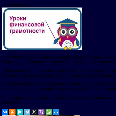
14 декабря 2022
В столичных школах стартовал новый проект — открытые уро
открытые уроки являются просветительским проектом ведомс
Для учащихся младших классов проведён первый открытый уро
После просмотра школьники отвечали на вопросы, поставленны
По словам представителя Департамента финансов Алексея Запу
или мультсериал финансовой грамотности «Азбука финансовой
Благодаря формату открытого урока создаются условия для пр
элементов.