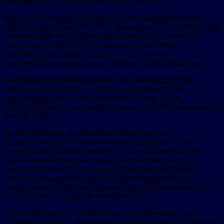
креаномика» премии Russian Creative Awards.
Мероприятия первой Московской международной недели
видеоигр, проходившей с 27 по 30 ноября, посетили более 150
тысяч человек. К программе присоединилось свыше 330
городских площадок и 730 компьютерных клубов
практически во всех регионах России. Об этом
сообщила Наталья Сергунина, заместитель Мэра Москвы.
Благодаря масштабности проекта был зарегистрирован
национальный рекорд — состоялся самый массовый
кибертурнир с участием 4,6 тысячи игроков. Всего
же различные состязания объединили около 116 тысяч человек
по всей стране.
На мероприятиях деловой программы выступили
около 200 экспертов более чем из 20 государств — это
руководители ведущих компаний России, Китая, Индии,
стран Ближнего Востока, Латинской Америки и Юго-
Восточной Азии. Московские студии провели 250 встреч
с потенциальными партнерами и инвесторами. Сейчас
обсуждаются десятки контрактов, направленных на выход
отечественных продуктов на новые рынки.
«Город заключил 15 соглашений о сотрудничестве. Среди
новых партнеров — ИТ-хаб Узбекистана, креативный кластер