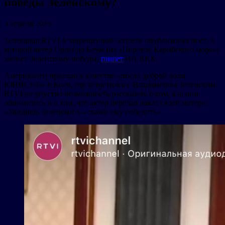
победы Зеленскому?
3 апреля 2023
Телеканал RTVI в запрещенной соцсети опубликовал пост, в
которой актер Орландо Блум (из «Пиратов Карибского моря»)
желает Зеленскому победы,
пишет
ИА REX.
Американец приехал в качестве «посла доброй воли
ЮНИСЕФ» в Киев, где встретился с Владимиром Зеленским.
RTVI не упустил возможность рассказать о том, как они
обнимались и о том, что актер передал наказ своей матери:
«Увидишь Зеленского – скажи ему победить».