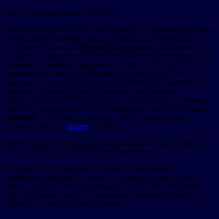
Так что же происходит на RTVI?
Сменился владелец ООО «ЭРТИВИАЙ СТУДИЯ», компании,
производящей большую часть контента. Собственником
и гендиректором стал
Филипп Долгоруков
. Компания стоит
не менее 1 млрд. рублей. Никто не знает, откуда такие деньги
у бывшего линейного продюсера «Дома 2». Он же
упоминается в качестве креативного директора RTVI, т. е.
выступает и в качестве заказчика контента, и в качестве его
основного производителя. Поменяла собственника и
ООО «ЭРТИВИАЙ ПРОДАКШН» (сайт, Youtube и Телеграм-
каналы). Гендиректором и собственником стала некая
Анна
Дмитрик
, о которой до прихода в RTVI вообще ничего
не было известно,
пишет
EADaily.
После смены собственников производящих структур позиция
RTVI в отношении СВО заметно поменялась.
Получается, что выходец из «Дома 2» Долгоруков и
неизвестная Дмитрик из офиса в столице России желают
победы Украине? Не удивительно, если бы это сообщение
транслировалось извне, но заниматься такими вещами из
Москвы, по меньшей мере, странно.