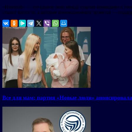
«Иннохаб» — это единое окно между стартап-командами и гос
стадии зрелости, а авторам инновационных проектов — поддер
Все для мам: партия «Новые люди» анонсировал