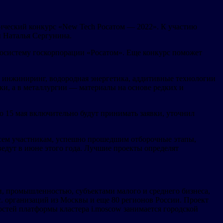
ический конкурс «New Tech Росатом — 2022». К участию
 Наталья Сергунина.
косистему госкорпорации «Росатом». Еще конкурс поможет
й инжиниринг, водородная энергетика, аддитивные технологии
ки, а в металлургии — материалы на основе редких и
 15 мая включительно будут принимать заявки, уточнил
сем участникам, успешно прошедшим отборочные этапы,
ведут в июне этого года. Лучшие проекты определят
 промышленностью, субъектами малого и среднего бизнеса,
. организаций из Москвы и еще 80 регионов России. Проект
тей платформы кластера i.moscow занимается городской