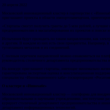
20 апреля 2022
Московский инновационный кластер в партнерстве с «Иннохаб
приглашают проекты в области импортозамещения, ориентиро
«Стартапы смогут получить гранты до 5 млн рублей, а лучши
предпринимателям в масштабировании их проектов и поиске ин
Испытания будут проходить по таким направлениям, как элект
и другим. В каждом из них есть свои приоритеты. Например, в
тугоплавких металлов и их соединений.
С полным перечнем направлений можно ознакомиться на платфо
руководитель столичного департамента предпринимательства 
На конкурс приглашают стартапы, имеющие минимально жизне
гарантирована экспертная оценка и консультационная поддержк
специалисты «Инновационного хаба» госкорпорации «Росатом
О кластере и «Иннохабе»
Московский инновационный кластер — платформа для внедрен
образовательными и научными учреждениями, институтами разв
курирует столичный департамент предпринимательства и инно
департамент информационных технологий.