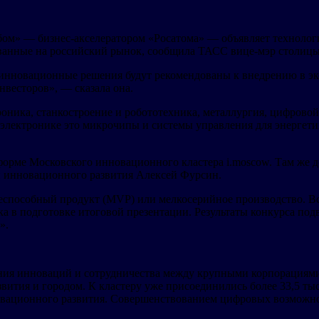
ом» — бизнес-акселератором «Росатома» — объявляет технолог
ванные на российский рынок, сообщила ТАСС вице-мэр столицы
е инновационные решения будут рекомендованы к внедрению в э
весторов», — сказала она.
роника, станкостроение и робототехника, металлургия, цифрово
 электронике это микрочипы и системы управления для энергети
рме Московского инновационного кластера i.moscow. Там же до
и инновационного развития Алексей Фурсин.
способный продукт (MVP) или мелкосерийное производство. В
а в подготовке итоговой презентации. Результаты конкурса под
».
ия инноваций и сотрудничества между крупными корпорациями,
ития и городом. К кластеру уже присоединились более 33,5 тыс
вационного развития. Совершенствованием цифровых возможнос