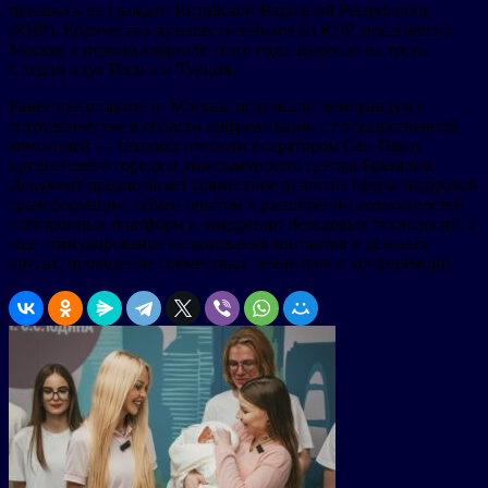
пришлась на граждан Китайской Народной Республики
(КНР). Количество путешественников из КНР, посетивших
Москву в первом квартале этого года, выросло на треть.
Следом идут Индия и Турция.
Ранее представители Москвы подписали меморандум о
сотрудничестве в области цифровизации с государственной
компанией — технологическим оператором Сан-Паулу,
крупнейшего города и экономического центра Бразилии.
Документ предполагает совместное развитие сферы цифровой
трансформации, обмен опытом в расширении возможностей
электронных платформ и внедрении передовых технологий, а
еще стимулирование налаживания контактов в деловых
кругах, проведение совместных семинаров и конференций.