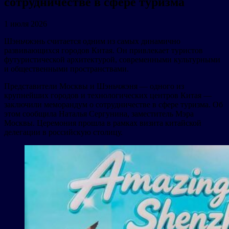
сотрудничестве в сфере туризма
1 июля 2026
Шэньчжэнь считается одним из самых динамично
развивающихся городов Китая. Он привлекает туристов
футуристической архитектурой, современными культурными
и общественными пространствами.
Представители Москвы и Шэньчжэня — одного из
крупнейших городов и технологических центров Китая —
заключили меморандум о сотрудничестве в сфере туризма. Об
этом сообщила Наталья Сергунина, заместитель Мэра
Москвы. Церемония прошла в рамках визита китайской
делегации в российскую столицу.