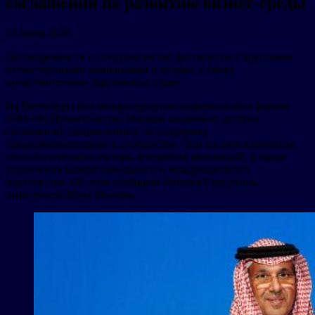
соглашений по развитию бизнес-среды
13 июня 2026
Договоренности о сотрудничестве достигнуты с крупными
отечественными компаниями и вузами, а также
представителями зарубежных стран.
На Петербургском международном экономическом форуме
(ПМЭФ) Правительство Москвы заключило десятки
соглашений, направленных на поддержку
предпринимательского сообщества. Они касаются развития
технологического сектора, внедрения инноваций, а также
укрепления межрегионального и международного
партнерства. Об этом сообщила Наталья Сергунина,
заместитель Мэра Москвы.