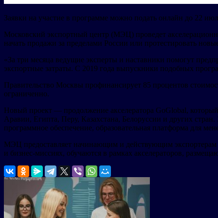
Заявки на участие в программе можно подать онлайн до 22 июл
Московский экспортный центр (МЭЦ) проведет акселерационну
начать продажи за пределами России или протестировать новы
«За три месяца ведущие эксперты и наставники помогут предп
экспортные затраты. С 2019 года выпускники подобных програ
Правительство Москвы профинансирует 85 процентов стоимости
ограниченно.
Новый проект — продолжение акселератора GoGlobal, которы
Аравии, Египта, Перу, Казахстана, Белоруссии и других стран
программное обеспечение, образовательная платформа для мен
МЭЦ предоставляет начинающим и действующим экспортерам 
и бизнес-миссиях, обучаются в рамках акселераторов, размещ