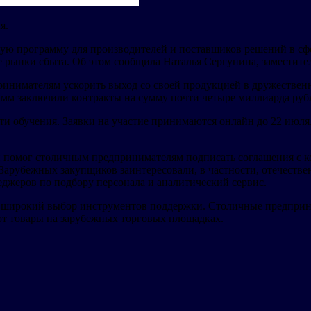
я.
ю программу для производителей и поставщиков решений в сфер
е рынки сбыта. Об этом сообщила Наталья Сергунина, заместит
ринимателям ускорить выход со своей продукцией в дружествен
мм заключили контракты на сумму почти четыре миллиарда рубл
 обучения. Заявки на участие принимаются онлайн до 22 июля.
й помог столичным предпринимателям подписать соглашения с 
. Зарубежных закупщиков заинтересовали, в частности, отечест
еджеров по подбору персонала и аналитический сервис.
широкий выбор инструментов поддержки. Столичные предприн
ают товары на зарубежных торговых площадках.