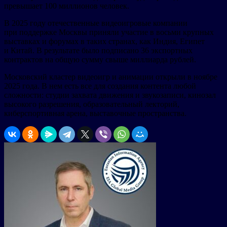
превышает 100 миллионов человек.
В 2025 году отечественные видеоигровые компании
при поддержке Москвы приняли участие в восьми крупных
выставках и форумах в таких странах, как Индия, Египет
и Китай. В результате было подписано 36 экспортных
контрактов на общую сумму свыше миллиарда рублей.
Московский кластер видеоигр и анимации открыли в ноябре
2025 года. В нем есть все для создания контента любой
сложности: студии захвата движения и звукозаписи, кинозал
высокого разрешения, образовательный лекторий,
киберспортивная арена, выставочные пространства.