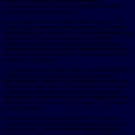
касаться создания и дистрибуции видеоигровых
и анимационных проектов, запуска обучающих программ
и участия в крупных мероприятиях.
Агентство креативных индустрий Москвы и бразильский
кластер видеоигр Brasilia Game Hub заключили соглашение
о сотрудничестве. Оно предполагает совместное производство
и продвижение игровых и анимационных продуктов,
сообщила Наталья Сергунина, заместитель Мэра Москвы.
Договоренность была достигнута по завершении фестиваля
московских видеоигр и бизнес-миссии столичных компаний,
прошедших в Сан-Паулу.
«Оба события вызвали живой интерес к новинкам московских
разработчиков у местной аудитории и представителей
профсообщества. Сейчас идет подготовка к подписанию еще
15 партнерских соглашений. Эти документы будут касаться
создания и дистрибуции видеоигровых и анимационных
проектов, запуска обучающих программ и участия в крупных
мероприятиях, в том числе международных», — рассказала
Наталья Сергунина.
Фестиваль московских видеоигр провели в Сан-Паулу
с 30 апреля по 3 мая. Он охватил как уличные площадки, так
и компьютерные клубы, где широкой публике предлагали
протестировать сразу девять проектов в разных жанрах —