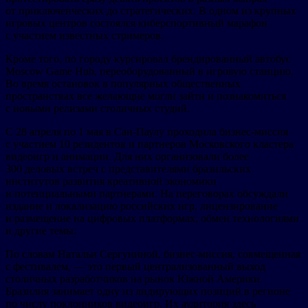
от приключенческих до стратегических. В одном из крупных
игровых центров состоялся киберспортивный марафон
с участием известных стримеров.
Кроме того, по городу курсировал брендированный автобус
Moscow Game Hub, переоборудованный в игровую станцию.
Во время остановок в популярных общественных
пространствах все желающие могли зайти и познакомиться
с новыми релизами столичных студий.
С 28 апреля по 1 мая в Сан-Паулу проходила бизнес-миссия
с участием 10 резидентов и партнеров Московского кластера
видеоигр и анимации. Для них организовали более
300 деловых встреч с представителями бразильских
институтов развития креативной экономики
и потенциальными партнерами. На переговорах обсуждали
издание и локализацию российских игр, лицензирование
и размещение на цифровых платформах, обмен технологиями
и другие темы.
По словам Натальи Сергуниной, бизнес-миссия, совмещенная
с фестивалем, — это первый централизованный выход
столичных разработчиков на рынок Южной Америки.
Бразилия занимает одну из лидирующих позиций в регионе
по числу поклонников видеоигр. Их аудитория здесь