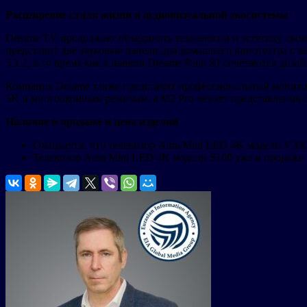
Расширение стиля жизни и аудиовизуальной экосистемы
Dreame TV продолжает объединять технологии и эстетику свои
представит две звуковые панели для домашнего кинотеатра с в
5.1.2, в то время как в панели Dreame Pano S1 сочетаются диза
Компания Dreame также представит профессиональный монитор
5K и многооконным режимам, а M2 Pro меняет представления о
Наличие в продаже и цена изделий
Ожидается, что телевизор Aura Mini LED 4K модели V3000
Телевизор Aura Mini LED 4K модели S100 уже в продаже в