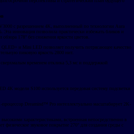
долгосрочной перспективы и стратегический план будущего
ов
 V3000 с разрешением 4K, выполненный по технологии Aura
%. Эта инновация позволила практически избежать бликов и
обзора 178° без снижения яркости цветов.
й QLED+ и Mini LED позволяет получить потрясающее качество
тельную пиковую яркость 2800 нит.
, сверхмалым временем отклика 5,3 мс и поддержкой
LED 4K модели S100 используется передовая систему подсветки
И-процессор Dreamind™ Pro интеллектуально масштабирует 2K-
 с высокими характеристиками, встроенная непосредственно в
т физическое звуковое покрытие 270° для создания среды с