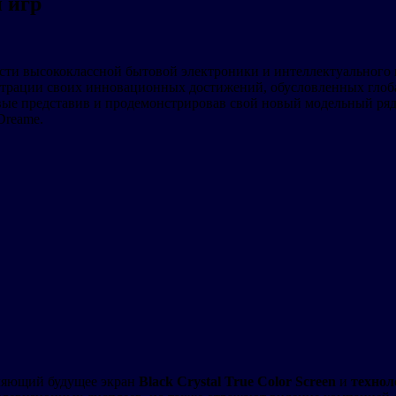
 игр
сти высококлассной бытовой электроники и интеллектуального 
страции своих инновационных достижений, обусловленных глоба
ые представив и продемонстрировав свой новый модельный ряд 
Dreame.
еляющий будущее экран
Black Crystal True Color Screen
и
технол