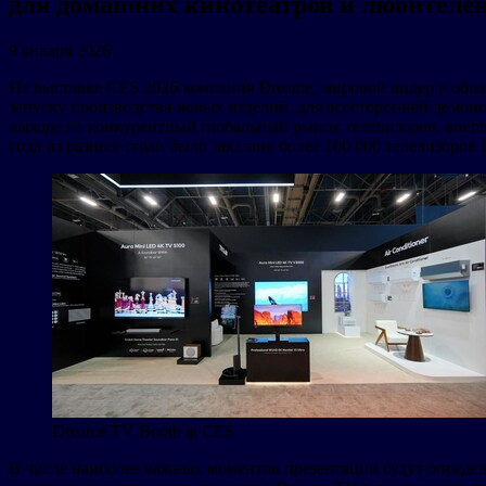
для домашних кинотеатров и любителей
9 января 2026
На выставке CES 2026 компания Dreame, мировой лидер в обла
запуску производства новых изделий, для всесторонней демон
выходе на конкурентный глобальный рынок телевизоров, вперв
года из разных стран было заказано более 100 000 телевизоров 
Dreame TV Booth at CES
В числе наиболее важных моментов презентации будут опред