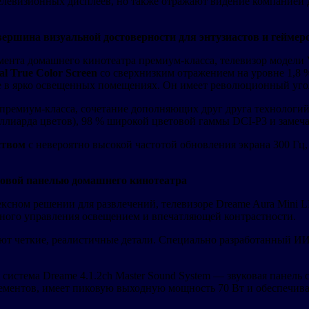
елевизионных дисплеев, но также отражают видение компанией 
: вершина визуальной достоверности для энтузиастов и геймер
емента домашнего кинотеатра премиум-класса, телевизор модели
al True Color Screen
со сверхнизким отражением на уровне 1,8 
 в ярко освещенных помещениях. Он имеет революционный угол 
 премиум-класса, сочетание дополняющих друг друга технологи
ллиарда цветов), 98 % широкой цветовой гаммы DCI-P3 и замеча
ством
с невероятно высокой частотой обновления экрана 300 Гц
уковой панелью домашнего кинотеатра
ексном решении для развлечений, телевизоре Dreame Aura Mini 
чного управления освещением и впечатляющей контрастности.
ают четкие, реалистичные детали. Специально разработанный И
 система Dreame 4.1.2ch Master Sound System — звуковая панель
ементов, имеет пиковую выходную мощность 70 Вт и обеспечивае