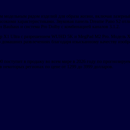
м модельным рядом изделий для образа жизни, включая лазерны
ысокими характеристиками. Звуковая панель Dreame Pano S2 отли
йн Bauhaus и система Pro Dolby с комбинацией каналов 3.1.2.
 X1 Ultra с разрешением WUHD 5K и MegPad M2 Pro. Модель X1
 домашних развлечениях благодаря изысканному качеству изобр
 поступит в продажу во всем мире в 2026 году по прогнозируем
 некоторых регионах по цене от 1299 до 3999 долларов.