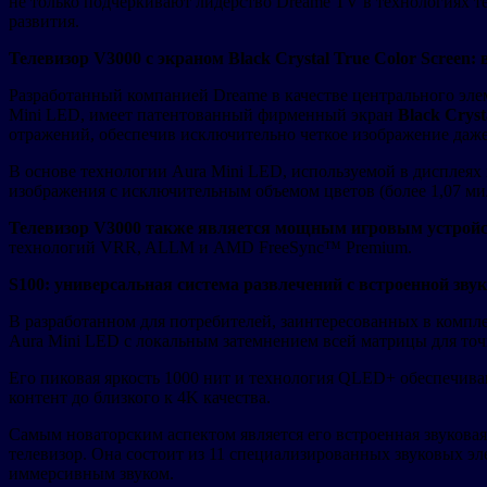
не только подчеркивают лидерство Dreame TV в технологиях т
развития.
Телевизор V3000 с экраном Black Crystal True Color Screen
Разработанный компанией Dreame в качестве центрального эл
Mini LED, имеет патентованный фирменный экран
Black Cryst
отражений, обеспечив исключительно четкое изображение даже
В основе технологии Aura Mini LED, используемой в дисплеях
изображения с исключительным объемом цветов (более 1,07 ми
Телевизор V3000 также является мощным игровым устрой
технологий VRR, ALLM и AMD FreeSync™ Premium.
S100: универсальная система развлечений с встроенной зв
В разработанном для потребителей, заинтересованных в компл
Aura Mini LED с локальным затемнением всей матрицы для то
Его пиковая яркость 1000 нит и технология QLED+ обеспечив
контент до близкого к 4K качества.
Самым новаторским аспектом является его встроенная звуковая
телевизор. Она состоит из 11 специализированных звуковых эл
иммерсивным звуком.