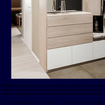
Шкаф переполнен, негде хранить одежду и обувь, не говоря уже
каждую неделю тратить время на наведение порядка в шкафу, п
пришло время обратиться к профессионалам и заказать шкаф-к
Сколько нестандартных шкафов-купе Вы заказывали за свою жи