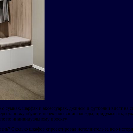
 о сумках, шарфах и аксессуарах, джинсы и футболки висят на с
ерестановку обуви и перекладывание одежды, придумывать, куда 
упе по индивидуальному проекту.
знь? Сколько шкафов спроектировал исполнитель за всю историю