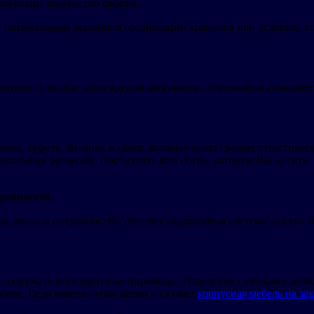
роизводит множество фабрик.
т оптимальным решением организации хранения при условии, чт
ители, и частые заблуждения заказчиков. Эти нюансы становят
совок, туфель, ботинок и сапог, которые носят среднестатисти
дуальным размерам. Посчитайте всю обувь, которую Вы носите, 
требностей
ы, вкуса и потребностей, поэтому гардеробная система должна 
е сооружать многоярусные пирамиды. Отделения с полками долж
обнее. Ведь именно этим целям и служит
корпусная мебель на за