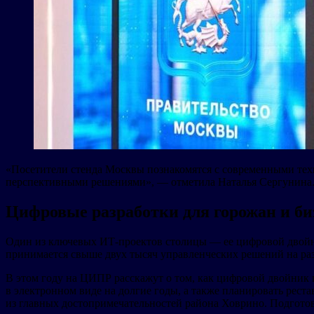
«Посетители стенда Москвы познакомятся с современными тех
перспективными решениями», — отметила Наталья Сергунина
Цифровые разработки для горожан и би
Один из ключевых ИТ-проектов столицы — ее цифровой двойник
принимается свыше двух тысяч управленческих решений на ра
В этом году на ЦИПР расскажут о том, как цифровой двойник п
в электронном виде на долгие годы, а также планировать рес
из главных достопримечательностей района Ховрино. Подготовка