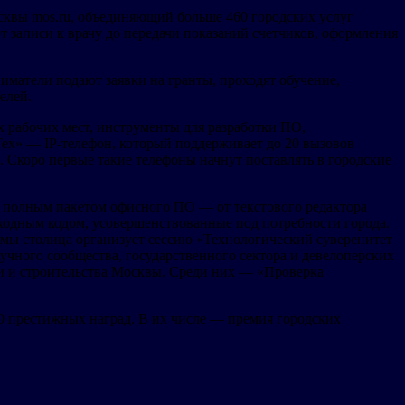
сквы mos.ru, объединяющий больше 460 городских услуг
т записи к врачу до передачи показаний счетчиков, оформления
матели подают заявки на гранты, проходят обучение,
елей.
х рабочих мест, инструменты для разработки ПО,
ех» — IP-телефон, который поддерживает до 20 вызовов
 Скоро первые такие телефоны начнут поставлять в городские
и полным пакетом офисного ПО — от текстового редактора
ходным кодом, усовершенствованные под потребности города.
ммы столица организует сессию «Технологический суверенитет
учного сообщества, государственного сектора и девелоперских
ки и строительства Москвы. Среди них — «Проверка
0 престижных наград. В их числе — премия городских