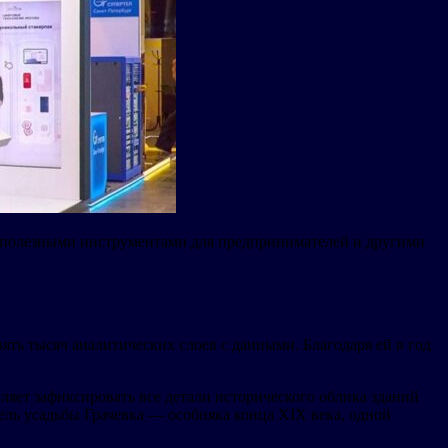
, полезными инструментами для предпринимателей и другими
ть тысяч аналитических слоев с данными. Благодаря ей в год
ляет зафиксировать все детали исторического облика зданий
ель усадьбы Грачевка — особняка конца XIX века, одной