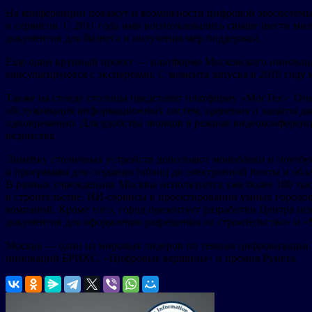
На конференции покажут и возможности цифровой экосистемы 
и сервисов. С 2011 года ими воспользовались свыше шести мил
документов для бизнеса и получения мер поддержки.
Еще один крупный проект — платформа Московского инновацион
консультируются с экспертами. С момента запуска в 2019 году
Также на стенде столицы представят платформу «МосТех». Она
обслуживания информационных систем, хранения и защиты дан
одновременно. Для удобства звонков в режиме видеоконференц
ведомства.
Линейку столичных устройств дополняют моноблоки и ноутбук
и программы для создания таблиц до электронной почты и обл
В разных учреждениях Москвы используется уже более 180 ты
в строительстве. ИИ-сервисы в проектировании умных городов
компаний. Кроме того, город презентует разработки Центра и
документов для оформления разрешения на строительство» и «
Москва — один из мировых лидеров по темпам цифровизации. 
инноваций БРИКС, «Цифровые вершины» и премия Рунета.