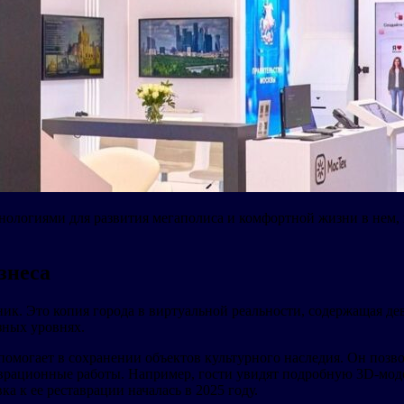
нологиями для развития мегаполиса и комфортной жизни в нем
.
знеса
. Это копия города в виртуальной реальности, содержащая девя
зных уровнях.
омогает в сохранении объектов культурного наследия. Он позво
таврационные работы. Например, гости увидят подробную 3D-мод
 к ее реставрации началась в 2025 году.