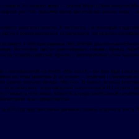
столицы. Ее главное звено — портал Мэра и Правительства Мо
лиардов раз. Они экономят время при решении разных задач — о
ного кластера i.moscow. В частности, с ее помощью предприни
 к ресурсу обратились почти 14 миллионов уникальных пользоват
 включает в себя программное обеспечение для пользовательски
ных. Посетители смогут протестировать новинку бренда «МосТ
ии он оснащен цветным экраном с регулируемым углом наклона.
и с операционной системой «МосТех.ОС» (на базе ядра Linux) 
ачной системы хранения. В их основе — решения с открытым ис
сяч единиц техники бренда «МосТех». В рамках деловой програ
». Она объединит представителей отечественной ИТ-отрасли, на
скусственного интеллекта Комплекса градостроительной полити
Мониторинг хода строительства».
За 2025 год перспективные решения столицы получили почти 7