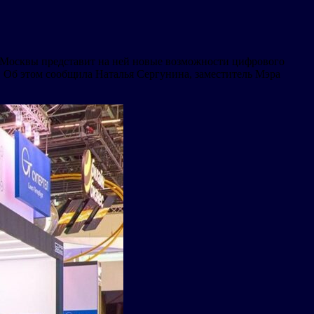
Москвы представит на ней новые возможности цифрового
. Об этом сообщила Наталья Сергунина, заместитель Мэра