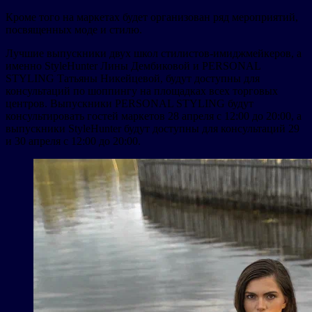
Кроме того на маркетах будет организован ряд мероприятий,
посвященных моде и стилю.
Лучшие выпускники двух школ стилистов-имиджмейкеров, а
именно StyleHunter Лины Дембиковой и PERSONAL
STYLING Татьяны Никейцевой, будут доступны для
консультаций по шоппингу на площадках всех торговых
центров. Выпускники PERSONAL STYLING будут
консультировать гостей маркетов 28 апреля с 12:00 до 20:00, а
выпускники StyleHunter будут доступны для консультаций 29
и 30 апреля с 12:00 до 20:00.