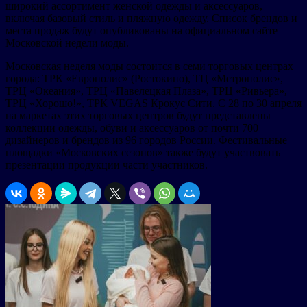
широкий ассортимент женской одежды и аксессуаров,
включая базовый стиль и пляжную одежду. Список брендов и
места продаж будут опубликованы на официальном сайте
Московской недели моды.
Московская неделя моды состоится в семи торговых центрах
города: ТРК «Европолис» (Ростокино), ТЦ «Метрополис»,
ТРЦ «Океания», ТРЦ «Павелецкая Плаза», ТРЦ «Ривьера»,
ТРЦ «Хорошо!», ТРК VEGAS Крокус Сити. С 28 по 30 апреля
на маркетах этих торговых центров будут представлены
коллекции одежды, обуви и аксессуаров от почти 700
дизайнеров и брендов из 96 городов России. Фестивальные
площадки «Московских сезонов» также будут участвовать
презентации продукции части участников.