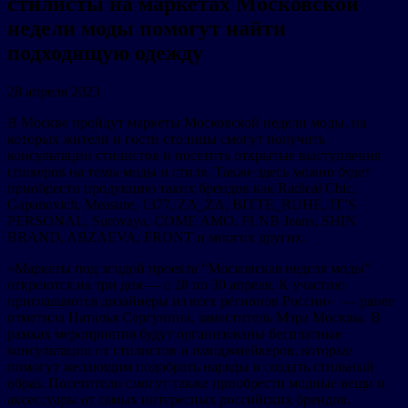
стилисты на маркетах Московской
недели моды помогут найти
подходящую одежду
28 апреля 2023
В Москве пройдут маркеты Московской недели моды, на
которых жители и гости столицы смогут получить
консультации стилистов и посетить открытые выступления
спикеров на темы моды и стиля. Также здесь можно будет
приобрести продукцию таких брендов как Radical Chic,
Gapanovich, Measure, 1377, ZA_ZA, BITTE_RUHE, IT’S
PERSONAL, Surovaya, COME AMO, PLNB Jeans, SHIN
BRAND, ABZAEVA, FRONT и многих других.
«Маркеты под эгидой проекта “Московская неделя моды”
откроются на три дня — с 28 по 30 апреля. К участию
приглашаются дизайнеры из всех регионов России» — ранее
отметила Наталья Сергунина, заместитель Мэра Москвы. В
рамках мероприятия будут организованы бесплатные
консультации от стилистов и имиджмейкеров, которые
помогут желающим подобрать наряды и создать стильный
образ. Посетители смогут также приобрести модные вещи и
аксессуары от самых интересных российских брендов.