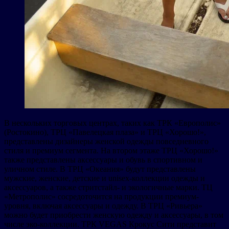
В нескольких торговых центрах, таких как ТРК «Европолис»
(Ростокино), ТРЦ «Павелецкая плаза» и ТРЦ «Хорошо!»,
представлены дизайнеры женской одежды повседневного
стиля и премиум сегмента. На втором этаже ТРЦ «Хорошо!»
также представлены аксессуары и обувь в спортивном и
уличном стиле. В ТРЦ «Океания» будут представлены
мужские, женские, детские и unisex-коллекции одежды и
аксессуаров, а также стритстайл- и экологичные марки. ТЦ
«Метрополис» сосредоточится на продукции премиум-
уровня, включая аксессуары и одежду. В ТРЦ «Ривьера»
можно будет приобрести женскую одежду и аксессуары, в том
числе эко-коллекции. ТРК VEGAS Крокус Сити представит