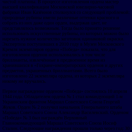
чистой платины. В процессе изготовления ордена мастер
высшей квалификации Московской ювелирно-часовой
фабрики Иван Казённов столкнулся со следующей проблемой:
природные рубины имели различные оттенки красного и
собрать из них даже один орден, выдержав цвет, не
представлялось возможным. Тогда было принято решение
использовать искусственные рубины, из которых можно было
нарезать нужное количество заготовок одинаковой окраски.
Экспертиза поступивших в 2010 году в Музеи Московского
Кремля экземпляров ордена «Победа» показала, что для
изготовления орденов использовались в том числе
бриллианты, извлечённые в предвоенное время из
хранившихся в «Гохране»императорских орденов и других
предметов, украшенных бриллиантами. Всего было
изготовлено 22 экземпляра ордена, из которых 2 экземпляра
никому не вручались.
Первое награждение орденом «Победа» состоялось 10 апреля
1944 года. Обладателем ордена № 1 стал командующий 1-м
Украинским фронтом Маршал Советского Союза Георгий
Жуков. Орден № 2 получил начальник Генерального штаба
Маршал Советского Союза Александр Василевский. Орденом
«Победа» № 3 был награждён Верховный
Главнокомандующий Маршал Советского Союза Иосиф
Сталин. Следующие награждения прошли только через год: 30