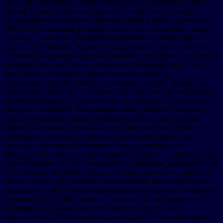
Сталина Верховным Главнокомандующим одобрен не был.
Иосиф Сталин высказал пожелание поместить в центре
медальона изображение Спасской башни Кремля. 29 октября
1943 года Александр Кузнецов представил несколько новых
эскизов, из которых Иосиф Виссарионович выбрал один — с
надписью «Победа». Кроме того, художнику было поручено
несколько подкорректировать внешний вид ордена: укрупнить
размеры Спасской башни и фрагмента Кремлёвской стены,
фон сделать голубым, а также изменить размеры
расходящихся лучей между вершинами красной звезды (так
называемые штралы). 5 ноября 1943 года был готов пробный
экземпляр ордена, изготовленный из платины, бриллиантов и
рубинов, который и был окончательно одобрен. Поскольку
для изготовления ордена необходимы были драгоценные
камни и металлы (платина, золото, бриллианты и рубины)
выполнение заказа на производство знаков ордена было
поручено мастерам «Московской ювелирно-часовой
фабрики», что явилось уникальным случаем — «Победа» стал
единственным из всех отечественных орденов, выполненным
не на Монетном дворе. Предполагалось изготовить тридцать
знаков ордена. По расчётам специалистов, на каждый орден
требовалось 180 (с учётом на порчу) бриллиантов, 50 алмазов
огранки розой и 300 граммов платины. По распоряжению
Совнаркома Главювелирторгу было отпущено 5400
бриллиантов, 1500 алмазов огранки розой и 9 килограммов