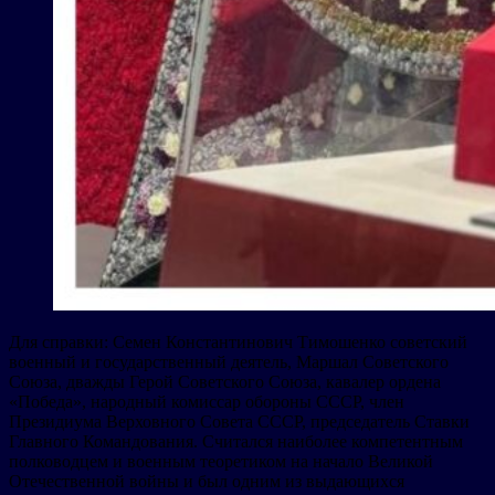
Для справки: Семен Константинович Тимошенко советский
военный и государственный деятель, Маршал Советского
Союза, дважды Герой Советского Союза, кавалер ордена
«Победа», народный комиссар обороны СССР, член
Президиума Верховного Совета СССР, председатель Ставки
Главного Командования. Считался наиболее компетентным
полководцем и военным теоретиком на начало Великой
Отечественной войны и был одним из выдающихся