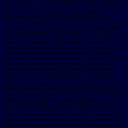
марта 1945 года кавалерами ордена стали командующий 1-м
Белорусским фронтом Маршал Советского Союза Георгий
Жуков — за умелое выполнение заданий Верховного
Главнокомандования (второй орден), командующий 2-м
Белорусским фронтом Маршал Советского Союза Константин
Рокоссовский — за освобождение Польши, и командующий 1-
м Украинским фронтом Маршал Советского Союза Иван
Конев — за освобождение Польши и форсирование Одера.
Указом от 19 апреля 1945 года вторым орденом был
награждён командующий 3-м Белорусским фронтом Маршал
Советского Союза Александр Василевский — за взятие
Кёнигсберга и освобождение Восточной Пруссии. 26 апреля
1945 года были награждены ещё двое: командующий 2-м
Украинским фронтом Маршал Советского Союза Родион
Малиновский и командующий 3-м Украинским фронтом
Маршал Советского Союза Федор Толбухин. Оба были
награждены за освобождение в тяжёлых, кровопролитных
сражениях территорий Венгрии и Австрии. 31 мая 1945 года
указом Президиума Верховного Совета СССР был награждён
командующий Ленинградским фронтом Маршал Советского
Союза Леонид Говоров — за разгром немецких войск под
Ленинградом и в Прибалтике. 4 июня 1945 года орденом
«Победа» за планирование боевых операций и координацию
действий фронтов в течение всей войны были награждены
ещё двое военачальников: представитель Ставки Верховного