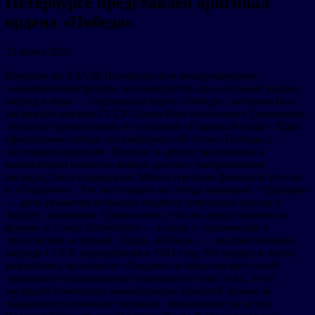
Петербурге представлен оригинал
ордена «Победа»
22 июня 2025
Впервые на XXVIII Петербургском международном
экономическом форуме экспонируется одна из самых редких
наград в мире — подлинный орден «Победа», которым был
награждён маршал СССР Семен Константинович Тимошенко.
Экспонат предоставлен из собрания «Гохрана России». Идея
оформления стенда, посвящённого 80-летию Победы, с
настоящим орденом «Победа» в центре экспозиции и
масштабным панно из живых цветов с изображением
награды, была поддержана Министерством финансов России
и «Гохраном». Эта экспозиция на стенде компании «Уралхим»
— дань уважения великому подвигу советского народа в
борьбе с нацизмом. Символично, что она представлена на
форуме в Санкт-Петербурге — городе с героической и
трагической историей. Орден «Победа» — высшая военная
награда СССР, учреждённая в 1943 году. Он входит в число
важнейших экспонатов «Гохрана» и представляет собой
уникальное произведение ювелирного искусства. Этой
наградой отмечались командующие Красной Армии за
выдающиеся военные операции, повлиявшие на исход