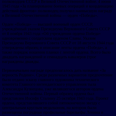
полководцев СССР в Великой Отечественной войне. 4 июня
1945 года «За планирование боевых операций и координацию
действий фронтов» полководец получил наивысшую награду
в Великой Отечественной войны — орден «Победы».
Орден «Победа» — высший военный орден СССР,
учреждённый указом Президиума Верховного Совета СССР
от 8 ноября 1943 года «Об учреждении ордена Победа»
одновременно с солдатским орденом Славы. Указом
Президиума Верховного Совета СССР от 18 августа 1944 года
утверждены образец и описание ленты ордена «Победа», а
также порядок ношения планки с лентой ордена. Всего было
двадцать награждений и семнадцать кавалеров (трое
награждены дважды.
Первоначально награде предполагалось дать название «За
верность Родине». Среди различных вариантов предпочтение
было отдано эскизу главного художника технического
комитета Главного интендантского управления тыла
Александра Кузнецова, уже являвшегося автором ордена
Отечественной войны. Первый образец ордена был
представлен Иосифу Сталину 25 октября 1943 года. Проект
ордена, представлявшего собой пятиконечную звезду с
центральным круглым медальоном, на котором были
размещены погрудные профильные барельефы Ленина и