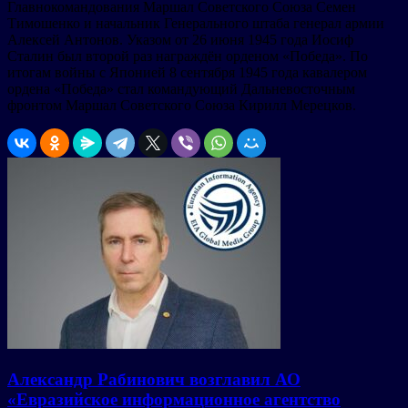
Главнокомандования Маршал Советского Союза Семен
Тимошенко и начальник Генерального штаба генерал армии
Алексей Антонов. Указом от 26 июня 1945 года Иосиф
Сталин был второй раз награждён орденом «Победа». По
итогам войны с Японией 8 сентября 1945 года кавалером
ордена «Победа» стал командующий Дальневосточным
фронтом Маршал Советского Союза Кирилл Мерецков.
Александр Рабинович возглавил АО
«Евразийское информационное агентство