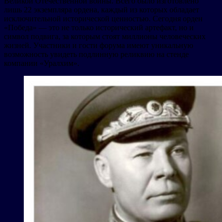
Великой Отечественной войны. Всего было изготовлено
лишь 22 экземпляра ордена, каждый из которых обладает
исключительной исторической ценностью. Сегодня орден
«Победа» — это не только исторический артефакт, но и
символ подвига, за которым стоят миллионы человеческих
жизней. Участники и гости форума имеют уникальную
возможность увидеть подлинную реликвию на стенде
компании «Уралхим».