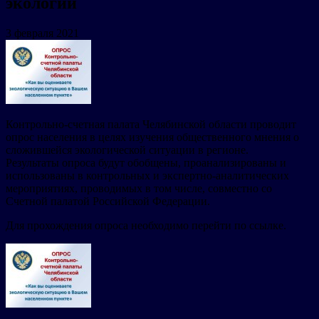
экологии
3 февраля 2021
Контрольно-счетная палата Челябинской области проводит
опрос населения в целях изучения общественного мнения о
сложившейся экологической ситуации в регионе.
Результаты опроса будут обобщены, проанализированы и
использованы в контрольных и экспертно-аналитических
мероприятиях, проводимых в том числе, совместно со
Счетной палатой Российской Федерации.
Для прохождения опроса необходимо перейти по ссылке.