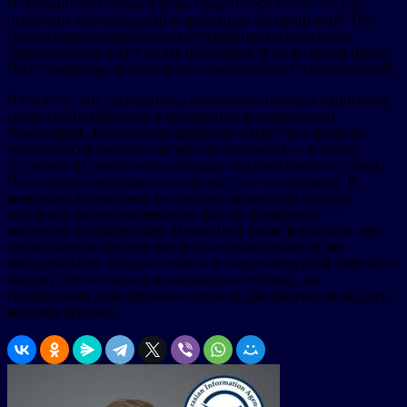
В Челябинской области резко сократилось число тех, кто
переносит коронавирусную инфекцию бессимптомно. По
словам первого заместителя губернатора сегодня таких
зафиксировано всего десять процентов. В то же время Ирина
Гехта сообщила, что снизилось и количество госпитализаций.
Из-за того, что уменьшилось количество тяжелых пациентов,
снизилась потребность в проведении компьютерной
томографии. За последние двадцать четыре часа провели
всего пятьсот двадцать четыре обследования — в разгар
эпидемии их выполнялось порядка тысячи семисот в сутки.
Постепенно уменьшается нагрузка и на «неотложку». В
минувшее воскресенье количество вызовов по области
составило тысяча восемьдесят три, по Челябинску —
восемьсот тридцать один. Ирина Гехт также рассказала, что
продолжается обеспечение бесплатными лекарствами
южноуральцев, которые лечатся от коронавирусной инфекции
на дому. Что же касается вакцинации от ковид, на
сегодняшний день прививки сделали две тысячи пятнадцать
жителей региона.