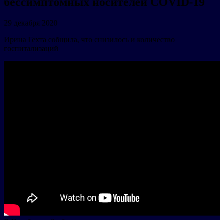
бессимптомных носителей COVID-19
29 декабря 2020
Ирина Гехта собщила, что снизилось и количество
госпитализаций