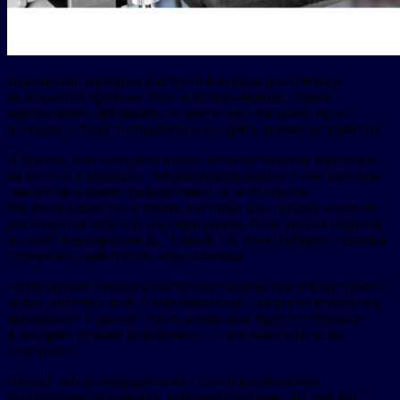
Партнерами конкурса выступают лидеры российского
медиарынка: крупные теле- и кинокомпании, студии
виртуального продакшена и другие организации. На их
площадках будут тестировать и внедрять лучшие разработки.
В Москве начался прием заявок технологических компаний
на участие в конкурсе «Медиаоборудование». Свои проекты
смогут предложить разработчики со всей страны.
Им необходимо представить прототип или готовое решение
для создания видео- и аудиопродуктов. Регистрация открыта
на сайте мероприятия до 21 июля. Об этом сообщила Наталья
Сергунина, заместитель Мэра Москвы.
«Партнерами конкурса выступают лидеры российского рынка
медиа: крупные теле- и кинокомпании, студии виртуального
продакшена и другие. На их площадках будут тестировать
и внедрять лучшие разработки», — рассказала Наталья
Сергунина.
Проект «Медиаоборудование» стал продолжением
прошлогоднего конкурса «Медиаиндустрия». На участие