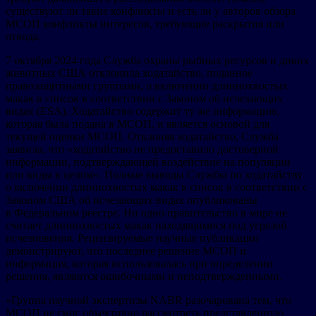
существуют ли такие конфликты и есть ли у авторов обзора
МСОП конфликты интересов, требующие раскрытия или
отвода.
7 октября 2024 года Служба охраны рыбных ресурсов и диких
животных США отклонила ходатайство, поданное
правозащитными группами, о включении длиннохвостых
макак в список в соответствии с Законом об исчезающих
видах (ESA). Ходатайство содержит ту же информацию,
которая была подана в МСОП, и является основой для
текущей оценки МСОП. Отклоняя ходатайство, Служба
заявила, что «ходатайство не предоставило достоверной
информации, подтверждающей воздействие на популяции
или виды в целом». Полные выводы Службы по ходатайству
о включении длиннохвостых макак в список в соответствии с
Законом США об исчезающих видах опубликованы
в Федеральном реестре. Ни одно правительство в мире не
считает длиннохвостых макак находящимися под угрозой
исчезновения. Рецензируемые научные публикации
демонстрируют, что последнее решение МСОП и
информация, которая использовалась при определении
решения, являются ошибочными и неподтвержденными.
«Группа научной экспертизы NABR разочарована тем, что
МСОП не смог объективно рассмотреть представленную