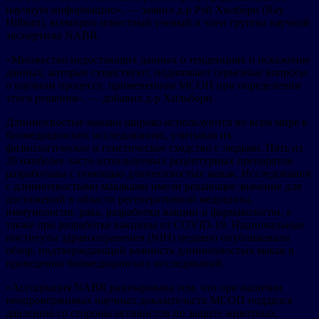
научную информацию», — заявил д-р Рэй Хилборн (Ray
Hilborn), всемирно известный ученый и член группы научной
экспертизы NABR.
«Множество недостающих данных о тенденциях и искажение
данных, которые существуют, поднимают серьезные вопросы
о научном процессе, примененном МСОП при определении
этого решения», — добавил д-р Хильборн.
Длиннохвостые макаки широко используются во всем мире в
биомедицинских исследованиях, учитывая их
физиологическое и генетическое сходство с людьми. Пять из
20 наиболее часто используемых рецептурных препаратов
разработаны с помощью длиннохвостых макак. Исследования
с длиннохвостыми макаками имели решающее значение для
достижений в области регенеративной медицины,
иммунологии, рака, разработки вакцин и фармакологии, а
также при разработке вакцины от COVID-19. Национальные
институты здравоохранения (NIH) недавно опубликовали
обзор, подтверждающий важность длиннохвостых макак в
проведении биомедицинских исследований.
«Ассоциация NABR разочарована тем, что при наличии
неопровержимых научных доказательств МСОП поддался
давлению со стороны активистов по защите животных,