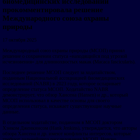
биомедицинских исследований
прокомментировала решение
Международного союза охраны
природы
17 октября 2025
Международный союз охраны природы (МСОП) принял
решение о сохранении статуса «находящийся под угрозой
исчезновения» для длиннохвостых макак (Macaca fascicularis).
Последнее решение МСОП следует за ходатайством,
поданным Национальной ассоциацией биомедицинских
исследований (NABR) в 2023 году, которое оспаривает
определение статуса МСОП. Ходатайство NABR
демонстрирует, что обзор Хансена (Hansen) и др., который
МСОП использовал в качестве основы для своего
определения статуса, искажает существующие научные
данные.
В отдельном ходатайстве, поданном в МСОП доктором
Хэнком Дженкинсом (Hank Jenkins), утверждается, что авторы
обзора Хансена и др. имеют конфликты интересов, которые
требуют дальнейшего расследования МСОП. Неясно,