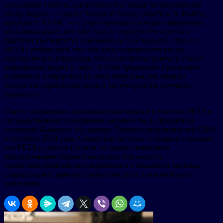
предложив считать длиннохвостых макак подверженным
риску видом, — сказал Мэтью Р. Бейли (Matthew R. Bailey),
президент NABR. — Существующая научная информация
ясно показывает, что этот вид не подвергается риску и
фактически считается инвазивным в нескольких странах.
МСОП утверждает, что этот вид подвергается риску,
одновременно утверждая, что он является одним из самых
инвазивных видов в мире. NABR продолжит просвещать
политиков и общество по этим вопросам для защиты
интересов здравоохранения и достоверности научного
процесса».
Статус сохранения длиннохвостой макаки и участие PETA в
государственных программах недавно были предметом
слушаний Комитета по надзору Палаты представителей США
в сентябре 2024 года. Свидетели на этом слушании показали,
что PETA и другие группы по защите животных
ненадлежащим образом пытались повлиять на
правительственные расследования в отношении частных
сторон и иностранных правительств по политическим
причинам.