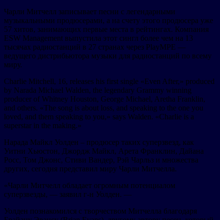
Чарли Митчелл записывает песни с легендарными
музыкальными продюсерами, а на счету этого продюсера уже
57 хитов, занимающих первые места в рейтингах. Компания
ESW Management выпустила этот сингл более чем на 13
тысячах радиостанций в 27 странах через PlayMPE —
ведущего дистрибьютора музыки для радиостанций по всему
миру.
Charlie Mitchell, 16, releases his first single «Even After,» produced
by Narada Michael Walden, the legendary Grammy winning
producer of Whitney Houston, George Michael, Aretha Franklin,
and others. «The song is about loss, and speaking to the one you
loved, and them speaking to you,» says Walden. «Charlie is a
superstar in the making.»
Нарада Майкл Уолден – продюсер таких суперзвезд, как
Уитни Хьюстон, Джордж Майкл, Арета Франклин, Дайана
Росс, Том Джонс, Стиви Вандер, Рэй Чарльз и множества
других, сегодня представил миру Чарли Митчелла.
«Чарли Митчелл обладает огромным потенциалом
суперзвезды, — заявил г-н Уолден. —
Уолден познакомился с творчеством Митчелла благодаря
Брайану Эвансу (Brian Evans), другому автору песен, который