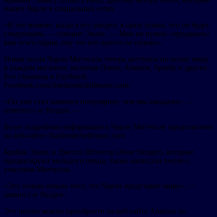
нашел Чарли в социальных сетях.
«В тот момент, когда я его увидел, я сразу понял, что он будет
следующим, — говорит Эванс. — Мне не нужно «продавать»
вам этого парня, ему это все просто не нужно».
Новая песня Чарли Митчелла теперь доступна по всему миру
в каждом магазине, включая iTunes, Amazon, Spotify и другие.
Его страница в Facebook:
Facebook.com/charliemitchellmusic.com.
«Он уже стал намного популярнее, чем мы ожидали», —
отметил г-н Уолден. —
Более подробная информация о Чарли Митчелле представлена
на веб-сайте charliemitchellmusic.com
Брайан Эванс и Джесси Штенгер (Jesse Stenger), которые
продюсируют молодого певца, также написали песню с
участием Митчелла.
«Это только начало того, что Чарли представит миру», —
заявил г-н Уолден.
Эту песню можно приобрести на веб-сайте Amazon по