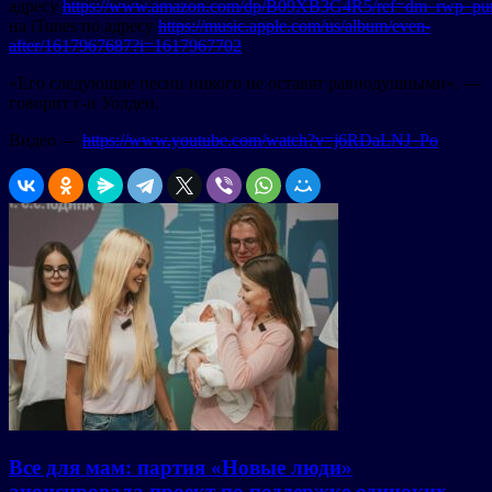
адресу
https://www.amazon.com/dp/B09XB3G4R5/ref=dm_rwp_pur
на iTunes по адресу
https://music.apple.com/us/album/even-
after/1617967687?i=1617967702
«Его следующие песни никого не оставят равнодушными», —
говорит г-н Уолден.
Видео —
https://www.youtube.com/watch?v=j6RDaLNJ_Po
Все для мам: партия «Новые люди»
анонсировала проект по поддержке одиноких