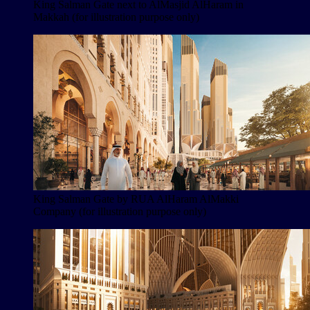
King Salman Gate next to AlMasjid AlHaram in
Makkah (for illustration purpose only)
King Salman Gate by RUA AlHaram AlMakki
Company (for illustration purpose only)