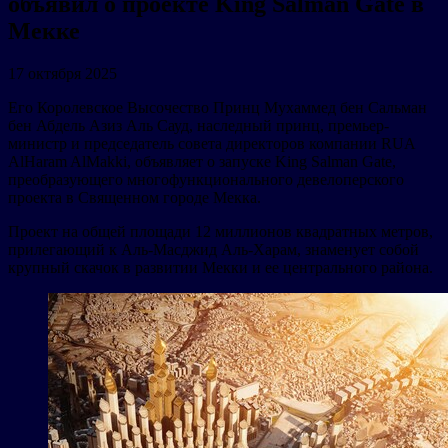
объявил о проекте King Salman Gate в
Мекке
17 октября 2025
Его Королевское Высочество Принц Мухаммед бен Сальман
бен Абдель Азиз Аль Сауд, наследный принц, премьер-
министр и председатель совета директоров компании RUA
AlHaram AlMakki, объявляет о запуске King Salman Gate,
преобразующего многофункционального девелоперского
проекта в Священном городе Мекка.
Проект на общей площади 12 миллионов квадратных метров,
прилегающий к Аль-Масджид Аль-Харам, знаменует собой
крупный скачок в развитии Мекки и ее центрального района.