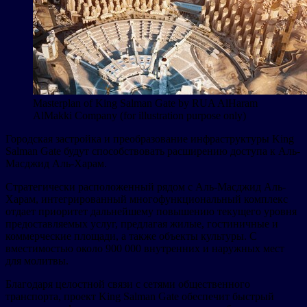
Masterplan of King Salman Gate by RUA AlHaram
AlMakki Company (for illustration purpose only)
Городская застройка и преобразование инфраструктуры King
Salman Gate будут способствовать расширению доступа к Аль-
Масджид Аль-Харам.
Стратегически расположенный рядом с Аль-Масджид Аль-
Харам, интегрированный многофункциональный комплекс
отдает приоритет дальнейшему повышению текущего уровня
предоставляемых услуг, предлагая жилые, гостиничные и
коммерческие площади, а также объекты культуры. С
вместимостью около 900 000 внутренних и наружных мест
для молитвы.
Благодаря целостной связи с сетями общественного
транспорта, проект King Salman Gate обеспечит быстрый