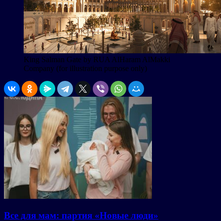
King Salman Gate by RUA AlHaram AlMakki
Company (for illustration purpose only)
Все для мам: партия «Новые люди»