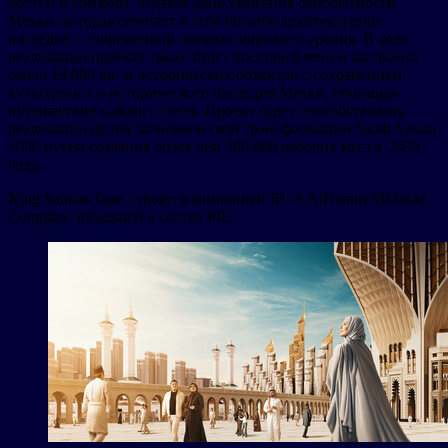
доступ и комфорт, отдавая дань уважения самобытности
Мекки, которая сочетает в себе богатое архитектурное
наследие с современной жизнью мирового уровня. В ходе
реализации проекта также будет восстановлено и застроено
около 19 000 кв. м исторических объектов с сохранением
культурного и исторического наследия Мекки, обогащая
путешествие каждого гостя. Проект будет способствовать
реализации целей экономической трансформации Saudi Vision
2030 путем создания более чем 300 000 рабочих мест к 2036
году.
King Salman Gate строятся компанией RUA AlHaram AlMakki
Company, входящей в состав PIF.