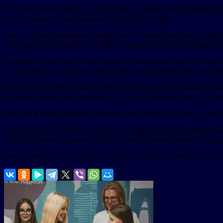
Исполнят любое желание. Сотрудники челябинской администрац
новогодними волшебниками для десятков семей.
Куклы, радиоуправляемые машинки, сотовые телефоны и смарт-с
исполнять их желания отправятся сотрудники мэрии. Накануне 
Подарки достанутся детям-сиротам, инвалидам и тем, кто поп
31 декабря ко всем из них домой постучится новогоднее волше
Наталья КОТОВА, глава Челябинска: «Когда приезжаешь к ребен
подарили мама, папа, бабушки.. А когда приезжают другие люди
Кому-то в елочном шаре попалось одно желание, а кому-то пос
Александр АСТАХОВ, заместитель главы города по городскому хо
интеллектуально развитые дети и такие подарки просят у Деда 
Глава города Наталья Котова заверила, добрая акция продолжит