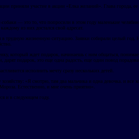
ии приняли участие в акции «Елка желаний». Глава города, ее 
обаки — это то, что попросили в этом году маленькие челябинц
каждому из них достался свой адресат.
ал в трудную жизненную ситуацию. Заявки собирали целый год. 
бство.
ку, который ждет подарок, начинаешь с ним общаться, понимаеш
, дарят подарок, это еще одна радость, еще один повод порадова
частливится исполнить мечту сразу нескольких детей.
зяйству: «Я смотрю, там два мальчика и одна девочка. и все хот
Мороза. Естественно, и мне очень приятно».
ся и в следующем году.