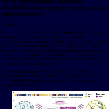
ИИ и молекулярной динамики
BGM0504 демонстрирует превосходную
эффективность
23 июля 2024
В онлайн-журнале Scientific Reports семейства Nature была
опубликована стратегия молекулярного дизайна и
экспериментальные результаты двойного агониста рецептора
GLP-1/GIP компании Bright Gene – BGM0504. Bright Gene –
инновационная фармацевтическая компания, выходящая на
международную арену, ориентирована на разработку лучших
в своем классе фармацевтических препаратов для улучшения
здоровья пациентов во всем мире.
В статье под названием «Molecular Dynamics Guided
Optimization of BGM0504 Enhances Dual Target Agonism for
Combating Diabetes and Obesity» представлены результаты
разработки BGM0504.