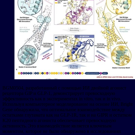
BGM0504, разработанный с помощью ИИ двойной агонист
рецептора GIP и GLP-1, демонстрирует превосходную
эффективность как в экспериментах in vitro, так и in vivo.
Используя компьютерное моделирование на основе ИИ, Bright
Gene обнаружила, что оптимальное взаимодействие между
остатками глутамата как на GLP-1R, так и на GIPR и остатком
K20 пептидного агониста обеспечивает превосходную
активность. Это взаимодействие является ключевым
моментом, которое не было обнаружено в исследованиях