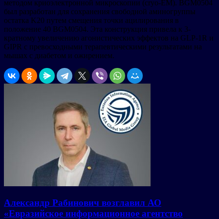
методом криоэлектронной микроскопии (cryo-EM). BGM0504
был разработан для сохранения свободной аминогруппы
остатка K20 путем смещения точки ацилирования в
положение 40 BGM0504. Эта конструкция привела к 3-
кратному увеличению агонистических эффектов на GLP-1R и
GIPR с превосходными терапевтическими результатами на
мышах с диабетом и ожирением.
Александр Рабинович возглавил АО
«Евразийское информационное агентство