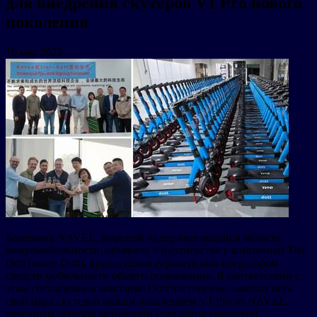
для внедрения скутеров V1 Pro нового
поколения
10 мая 2025
Компания NAVEE, мировой лидер инноваций в области
микромобильности, объявила о партнерстве с компанией Tier-
Dott (ныне Dott), крупнейшим европейским оператором
средств мобильности общего пользования. В соответствии с
этим соглашением компания Dott постепенно заменит весь
свой парк скутеров новым поколением V1 Pro от NAVEE,
коренным образом меняющим стандарты городской