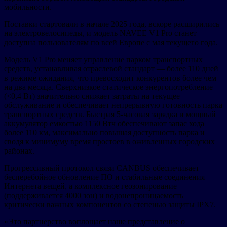
мобильности.
Поставки стартовали в начале 2025 года, вскоре расширились
на электровелосипеды, и модель NAVEE V1 Pro станет
доступна пользователям по всей Европе с мая текущего года.
Модель V1 Pro меняет управление парком транспортных
средств, устанавливая отраслевой стандарт — более 110 дней
в режиме ожидания, что превосходит конкурентов более чем
на два месяца. Сверхнизкое статическое энергопотребление
(<0,4 Вт) значительно снижает затраты на текущее
обслуживание и обеспечивает непрерывную готовность парка
транспортных средств. Быстрая 5-часовая зарядка и мощный
аккумулятор емкостью 1150 Втч обеспечивают запас хода
более 110 км, максимально повышая доступность парка и
сводя к минимуму время простоев в оживленных городских
районах.
Прогрессивный протокол связи CANBUS обеспечивает
бесперебойное обновление ПО и стабильные соединения
Интернета вещей, а комплексное геозонирование
(поддерживается 4000 зон) и водонепроницаемость
критически важных компонентов со степенью защиты IPX7.
«Это партнерство воплощает наше представление о