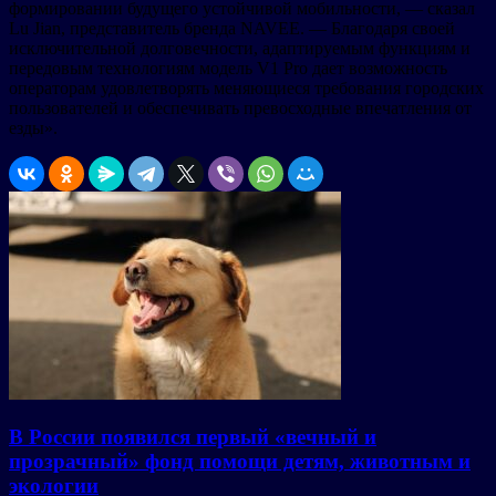
формировании будущего устойчивой мобильности, — сказал
Lu Jian, представитель бренда NAVEE. — Благодаря своей
исключительной долговечности, адаптируемым функциям и
передовым технологиям модель V1 Pro дает возможность
операторам удовлетворять меняющиеся требования городских
пользователей и обеспечивать превосходные впечатления от
езды».
В России появился первый «вечный и
прозрачный» фонд помощи детям, животным и
экологии