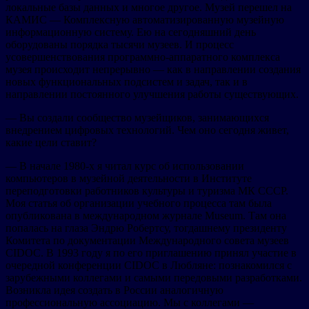
локальные базы данных и многое другое. Музей перешел на
КАМИС — Комплексную автоматизированную музейную
информационную систему. Ею на сегодняшний день
оборудованы порядка тысячи музеев. И процесс
усовершенствования программно-аппаратного комплекса
музея происходит непрерывно — как в направлении создания
новых функциональных подсистем и задач, так и в
направлении постоянного улучшения работы существующих.
— Вы создали сообщество музейщиков, занимающихся
внедрением цифровых технологий. Чем оно сегодня живет,
какие цели ставит?
— В начале 1980-х я читал курс об использовании
компьютеров в музейной деятельности в Институте
переподготовки работников культуры и туризма МК СССР.
Моя статья об организации учебного процесса там была
опубликована в международном журнале Museum. Там она
попалась на глаза Эндрю Робертсу, тогдашнему президенту
Комитета по документации Международного совета музеев
CIDOC. В 1993 году я по его приглашению принял участие в
очередной конференции CIDOC в Любляне: познакомился с
зарубежными коллегами и самыми передовыми разработками.
Возникла идея создать в России аналогичную
профессиональную ассоциацию. Мы с коллегами —