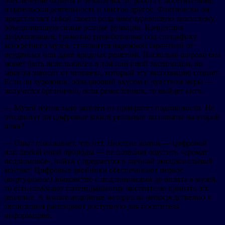
обеспечение охраны и безопасности, работа с посетителями,
издательская деятельность и многое другое. Фактически он
представляет собой своего рода многоуровневую экосистему,
объединяющую самые разные функции. Концепция
цифровизации, грамотно разработанная под специфику
конкретного музея, становится надежной гарантией от
неудачных или даже вредных решений. Насколько широко она
может быть использована в той или иной экспозиции, во
многом зависит от человека, который эту экспозицию создает.
Если он художник, обладающий вкусом и чувством меры —
получится органично, если ремесленник, то выйдет китч.
— Музей изначально заточен на приоритет подлинности. Не
отодвинут ли цифровые копии реальные экспонаты на второй
план?
— Опыт показывает, что нет. Никакие копии — цифровой
или любой иной природы — не позволят ощутить «аромат
подлинника», войти с предметом в личный эмоциональный
контакт. Цифровые двойники обеспечивают первое
(виртуальное) знакомство с подлинниками до визита в музей,
то есть помогают потенциальному посетителю принять это
решение. А мультимедийные материалы непосредственно в
экспозиции расширяют доступную для посетителя
информацию.