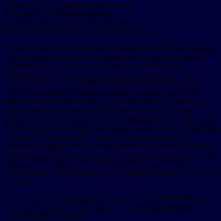
С какой-нибудь развратницей лукавой
Иль дурой, им обманутой, так я
Весь день минуты ждал, когда сойду
В подвал мой тайный, к верным сундукам…».
Физик и лирик могут прекрасно уживаться, поскольку нашим
поведением попеременно дирижируют разные полушария
головного мозга. Статус-кво может меняться быстро,
буквально от часа к часу, а иногда очень медленно — с
годами. Именно этот феномен лежит в основе тенденции
смены нескольких профессиональных поприщ, которую в
последнее время мы наблюдаем во всем мире. Что касается
выбора вуза, то из нашего класса шесть человек подали
документы в МАИ, и я в том числе. Мне повезло — поступил.
И артистическим склонностям применение нашел. Культурная
жизнь в МАИ начала 50-х била ключом: знаменитый
музыкально-драматическо-сатирический студенческий театр
«Телевизор», джазовые ансамбли и многое другое. Скучать не
приходилось. Замечу, что МАИ породил целую плеяду
талантливых гуманитариев. Классический пример — Михаил
Задорнов.
— Что дал вам авиационный институт в деле, которому вы
посвятили большую часть жизни, — информационным
технологиям в культуре?