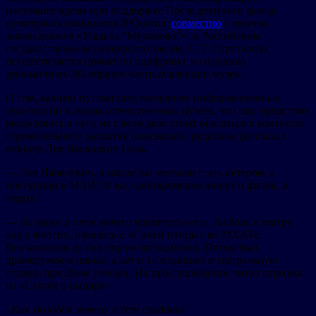
настоящее время при поддержке Президентского фонда
культурных инициатив IPQuorum
совместно
с музеем-
заповедником «Усадьба “Мураново”» и Российским
государственным университетом им. С. Г. Строганова
осуществляется проект по оцифровке и созданию
динамичных 3D-образов части коллекции музея.
О том, какими путями шло внедрение информационных
технологий в жизнь отечественных музеев, что еще предстоит
реализовать и чего на самом деле стоит опасаться в контексте
стремительного развития инноваций, редакции рассказал
юбиляр Лев Яковлевич Ноль.
— Лев Яковлевич, в школе вы мечтали стать актером, а
поступили в МАИ? В вас одновременно живут и физик, и
лирик?
— Не вижу в этом ничего удивительного. Любовь к театру,
как у многих, началась с «Синей птицы» во МХАТе.
Впечатления до сих пор не изгладились. Потом был
драмкружок в школе, а лет в 14 я пришел в театральную
студию при Доме ученых. На прослушивании читал отрывок
из «Скупого рыцаря
»
:
«Как молодой повеса ждет свиданья