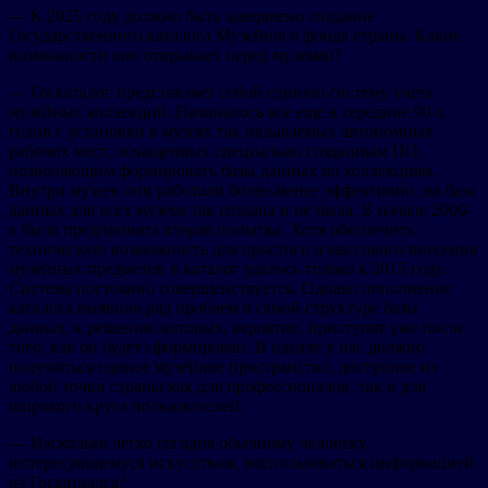
— К 2025 году должно быть завершено создание
Государственного каталога Музейного фонда страны. Какие
возможности оно открывает перед музеями?
— Госкаталог представляет собой единую систему учета
музейных коллекций. Начиналось все еще в середине 90-х
годов с установки в музеях так называемых автономных
рабочих мест, оснащенных специально созданным ПО,
позволяющим формировать базы данных по коллекциям.
Внутри музеев они работали более-менее эффективно, но база
данных для всех музеев так создана и не была. В начале 2000-
х была предпринята вторая попытка. Хотя обеспечить
техническую возможность для простого и массового внесения
музейных предметов в каталог удалось только к 2015 году.
Система постоянно совершенствуется. Однако пополнение
каталога выявило ряд проблем в самой структуре базы
данных, к решению которых, вероятно, приступят уже после
того, как он будет сформирован. В идеале у нас должно
получиться единое музейное пространство, доступное из
любой точки страны как для профессионалов, так и для
широкого круга пользователей.
— Насколько легко сегодня обычному человеку,
интересующемуся искусством, воспользоваться информацией
из Госкаталога?