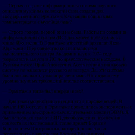
— Первая в стране информационная система научного
описания музейных коллекций была создана для
Государственного Эрмитажа. Как нашли общий язык
компьютерщики с музейщиками?
— Строго говоря, первой она не была. Работы по созданию
информационных систем (ИС) для музеев проводились с
конца 60-х годов. В Эрмитаже известный археолог Яков
Абрамович Шер совместно со специалистами
вычислительного центра Академии наук к 1974 году
разработал и запустил ИС по археологическим находкам. В
Русском музее Юрий Алексеевич Асеев готовил поисковую
систему по живописи русского авангарда. Да, эти системы
были локальными, узконаправленными. Но тогдашнему
уровню научных требований вполне соответствовали.
— Эрмитаж и тогда был впереди всех?
— Для такой мощной институции это в порядке вещей. В
начале 1980-х годов в Эрмитаже проводились эксперименты с
применением электронно-вычислительных машин (ЭВМ). Я
был направлен туда от НИЦ для обсуждения перспектив
совместных исследований, тепло принят Борисом
Борисовичем Пиотровским, который посоветовал
переговорить с завотделом Востока Владимиром