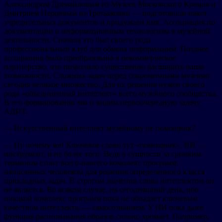
Александром Дремайловым из Музеев Московского Кремля и
Дмитрием Перцевым из Третьяковки — подготовили пакет
учредительных документов и придумали имя: Ассоциация по
документации и информационным технологиям в музейной
деятельности. Сначала это был своего рода
профессиональный клуб для обмена информацией. Позднее
ассоциация была преобразована в некоммерческое
партнерство, что позволило существенно расширить наши
возможности. Сложных задач перед современными музеями
сегодня великое множество. Для их решения нужен своего
рода «объединенный интеллект» всего музейного сообщества.
В его формировании мы и видим первоочередную задачу
АДИТ.
— Искусственный интеллект музейному не помощник?
— Ну почему же! Ключевое слово тут «помощник». ИИ —
инструмент, и не более того. Ведь в сущности за громким
термином стоит всего-навсего комплекс программ,
написанных человеком для решения определенного класса
прикладных задач. В строгом значении слова интеллектом он
не является. Во всяком случае, на сегодняшний день, ибо
никакой комплекс программ пока не обладает ключевым
качеством интеллекта, — самосознанием. У ИИ пока даже
функция распознавания образов сильно хромает. Например,