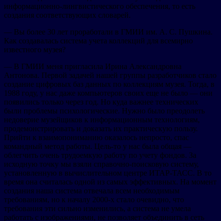
информационно-лингвистического обеспечения, то есть
создания соответствующих словарей.
— Вы более 30 лет проработали в ГМИИ им. А. С. Пушкина.
Как создавалась система учета коллекций для всемирно
известного музея?
— В ГМИИ меня пригласила Ирина Александровна
Антонова. Первой задачей нашей группы разработчиков стало
создание цифровых баз данных по коллекциям музея. Тогда, в
1988 году, у нас даже компьютеров своих еще не было — они
появились только через год. Но куда важнее технических
были проблемы психологические. Нужно было преодолеть
недоверие музейщиков к информационным технологиям,
продемонстрировать и доказать их практическую пользу.
Прийти к взаимопониманию оказалось непросто, спас
командный метод работы. Цель-то у нас была общая —
облегчить очень трудоемкую работу по учету фондов. За
исходную точку мы взяли справочно-поисковую систему,
установленную в вычислительном центре ИТАР-ТАСС. В то
время она считалась одной из самых эффективных. На момент
создания наша система отвечала всем необходимым
требованиям, но к началу 2000-х стало очевидно, что
требования эти сильно изменились, а система не умела
работать с изображениями, не позволяет объединить в сеть