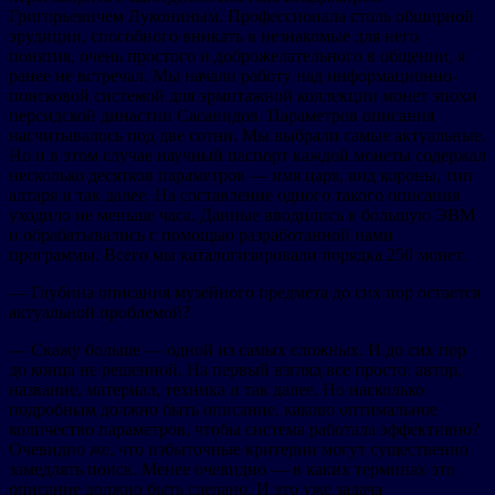
Григорьевичем Лукониным. Профессионала столь обширной
эрудиции, способного вникать в незнакомые для него
понятия, очень простого и доброжелательного в общении, я
ранее не встречал. Мы начали работу над информационно-
поисковой системой для эрмитажной коллекции монет эпохи
персидской династии Сасанидов. Параметров описания
насчитывалось под две сотни. Мы выбрали самые актуальные.
Но и в этом случае научный паспорт каждой монеты содержал
несколько десятков параметров — имя царя, вид короны, тип
алтаря и так далее. На составление одного такого описания
уходило не меньше часа. Данные вводились в большую ЭВМ
и обрабатывались с помощью разработанной нами
программы. Всего мы каталогизировали порядка 250 монет.
— Глубина описания музейного предмета до сих пор остается
актуальной проблемой?
— Скажу больше — одной из самых сложных. И до сих пор
до конца не решенной. На первый взгляд все просто: автор,
название, материал, техника и так далее. Но насколько
подробным должно быть описание, каково оптимальное
количество параметров, чтобы система работала эффективно?
Очевидно же, что избыточные критерии могут существенно
замедлять поиск. Менее очевидно — в каких терминах это
описание должно быть сделано. И это уже задача