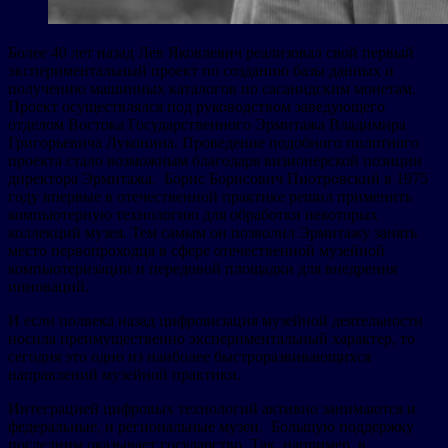
Более 40 лет назад Лев Яковлевич реализовал свой первый
экспериментальный проект по созданию базы данных и
получению машинных каталогов по сасанидским монетам.
Проект осуществлялся под руководством заведующего
отделом Востока Государственного Эрмитажа Владимира
Григорьевича Луконина. Проведение подобного пилотного
проекта стало возможным благодаря визионерской позиции
директора Эрмитажа. Борис Борисович Пиотровский в 1975
году впервые в отечественной практике решил применить
компьютерную технологию для обработки некоторых
коллекций музея. Тем самым он позволил Эрмитажу занять
место первопроходца в сфере отечественной музейной
компьютеризации и передовой площадки для внедрения
инноваций.
И если полвека назад цифровизация музейной деятельности
носила преимущественно экспериментальный характер, то
сегодня это одно из наиболее быстроразвивающихся
направлений музейной практики.
Интеграцией цифровых технологий активно занимаются и
федеральные, и региональные музеи. Большую поддержку
последним оказывает государство. Так, например, в