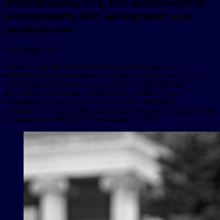
цивилизацию, а те, кто вознамерится
использовать этот инструмент для
разрушения»
5 сентября 2024
Сегодня свой 90-летний юбилей отмечает один из
основоположников внедрения информационных технологий
в деятельность отечественных музеев, соорганизатор
российской Ассоциации по документации и новым
информационным технологиям (АДИТ), кандидат
технических наук, профессор кафедры музеологии факультета
истории искусства РГГУ Лев Яковлевич Ноль.