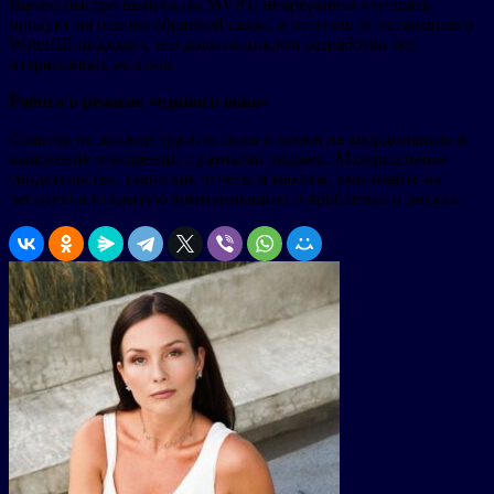
Важно быстро выпускать MVP и непрерывно улучшать
продукт на основе обратной связи, в отличие от устаревшего
Waterfall-подхода с его долгим циклом разработки без
итеративных релизов.
Работа в режиме «единого окна»
Соавтор не должен тратить силы и время на координацию и
выяснение отношений с разными людьми. Материальные
свидетельства, такие как отчеты и макеты, умножайте на
честную и открытую коммуникацию о проблемах и рисках.