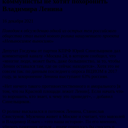
коммунисты не хотят похоронить
Владимира Ленина
16 декабря 2021
Поводом к обсуждению одной из острых тем российского
общества стал выход нового ролика нашумевшего проекта
«Невыносимое выносимо»
Депутат Госдумы от партии КПРФ Юрий Синельщиков дал
комментарий каналу «Москва 24, в котором сообщил, что
«многие люди, может быть, даже большинство, за то, чтобы
Ленин оставался там, где он сейчас находится». Хотя это не
совсем так: по данным последнего опроса ВЦИОМ в 2017
году, за захоронение Ленина выступают 63% россиян.
«Нет ничего такого противоестественного и аморального [в
том, что на Красной площади лежит Ленин]. Если начать что-
то ворошить, кто знает, к чему это приведет», – добавил
Синельщиков.
О ролике высказался и потомок Ленина, Станислав
Свистунов. Мужчина живет в Москве и считает, что мавзолей
и Владимир Ильич – «это наша история». По его мнению,
убирать памятник нельзя – иначе пришлось бы сносить и