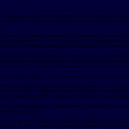
стники рынка давно переориентировались на интернет. Год наза
на пандемию и кризис, есть «свободные» деньги в кармане, буду
ы.
 истории были лишены лицензии за «непрозрачные операции в п
и противодействия отмыванию преступных доходов и финансирова
 организаций платежи в пользу нелегальных казино и букмекеро
ерьезной, причем она затронула не только злостных нарушителе
ностранных юридических лиц, и, судя по всему, это было связано
и из системной поддержки серой индустрии азартных развлечен
ь. В первую очередь – за счет перевода потоков в банки стран 
пытался поджать под себя часть игорного рынка. В итоге орган
об участии банка в отмывании денег наркотрафика даркмаркета 
 ЦБ, банков стран СНГ, платежных систем и местных регулятор
Они перед ЦБ напрямую не отчитываются, но регулятор уже нача
ой мере ликвидирован.
о совпало с заметным ростом легального букмекерского рынка, 
унктов – до 15%, однако сами букмекеры указывают на то, что в