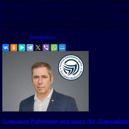
свидетельствует о том, что их организаторам удалось обойти о
Возможно, это связано с криптовалютами, ведь расчеты с пом
Центробанк оценивает объемы операций россиян с криптовалю
замеченные в связях с нелегальными казино, но поймать всех н
Источник —
kommersant.ru
Александр Рабинович возглавил АО «Евразийско