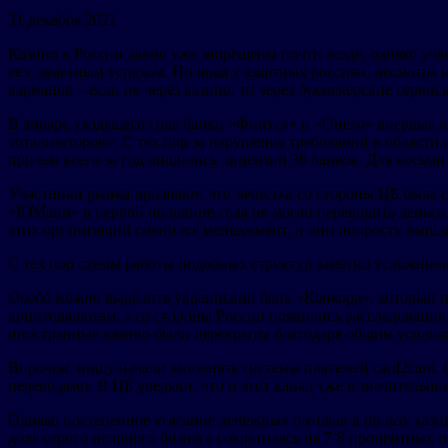
31 декабря 2021
Казино в России давно уже запрещены почти везде, однако уча
ее с заметным успехом. Но пока у азартных россиян, несмотря 
карманов – если не через казино, то через букмекерские сервис
В январе уходящего года банки «Финтех» и «Онего» впервые в
тотализаторов». С тех пор за нарушения требований в област
причем всего за год лишились лицензий 36 банков. Для восьми
Участники рынка признают, что зачистка со стороны ЦБ была с
«ЮМани» в первой половине года не могли переводить деньги и
этих организаций сменился менеджмент, и они попросту вышл
С тех пор схемы работы подобных структур заметно усложнилис
Особо можно выделить украинский банк «Конкорд», который по
криптовалютам, а со стороны России появились расследования 
иностранные казино были перекрыты благодаря общим усилиям
Впрочем, нишу начали заполнять системы платежей card2card. 
переводами. В ЦБ уверяют, что и этот канал уже в значительн
Однако постепенное угасание денежных потоков в пользу казин
доля серого игорного бизнеса сократилась на 7-8 процентных п