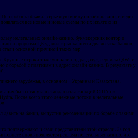
д Центробанк объявил серьезную войну онлайн-казино, и ведет
т появляться все новые и новые съемы по их изъятию из
ользу нелегальных онлайн-казино, букмекерских контор и
нию терроризма ЦБ удалил с рынка почти два десятка банков,
в стали основной причиной таких мер.
й. Крупные игроки тоже «попали под раздачу», сервисы QIWI и
 с борьбой с платежами в адрес онлайн-казино. В результате у
ий.
ближнего зарубежья, в основном – Украины и Казахстана.
изация была втянута в скандал из-за санкций США по
Hydra. После всего этого денежные потоки в нелегальные
ов.
л давить на банки, выпустив рекомендации по борьбе с такими
что подтверждают и сами представители этой отрасли. За год
 интернете вновь появляется реклама нелегальных казино, что