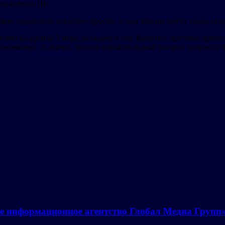
граничения ЦБ.
ощью суррогатов довольно просты, и они вполне могут снова отк
тами на уровне 5 млрд долларов в год. Конечно, крупные крип
евозможно. А значит, вполне вероятен новый расцвет игорного б
е информационное агентство Глобал Медиа Групп